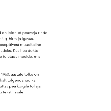
d on leidnud peavarju rinde 
lg, hirm ja igavus. 
apsepõlvest muusikaline 
jadeks. Kus hea doktor 
üe tuletada meelde, mis 
 1960. aastate tõlke on 
ukalt tõlgendanud ka 
tav pea kõigile tol ajal 
 teksti lavale 