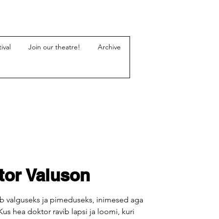
ival
Join our theatre!
Archive
tor Valuson
b valguseks ja pimeduseks, inimesed aga
us hea doktor ravib lapsi ja loomi, kuri