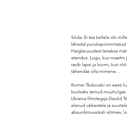
Sõda. Ei tea kellele või mi
lähedal purukspommitatud la
Haiglarusudest leitakse män
etendus. Lugu, kus maailm 
ravib lapsi ja loomi, kuri r
tähendas olla inimene…
Kornei Tšukovski on eesti lug
kuulsaks teinud muuhulgas k
Ukraina filmitegija Davõd Tš
elanud väikestele ja suurtele
absurdimuusikali võtmes, l