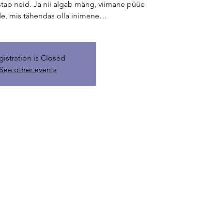
tab neid. Ja nii algab mäng, viimane püüe
de, mis tähendas olla inimene…
gistration is Closed
See other events