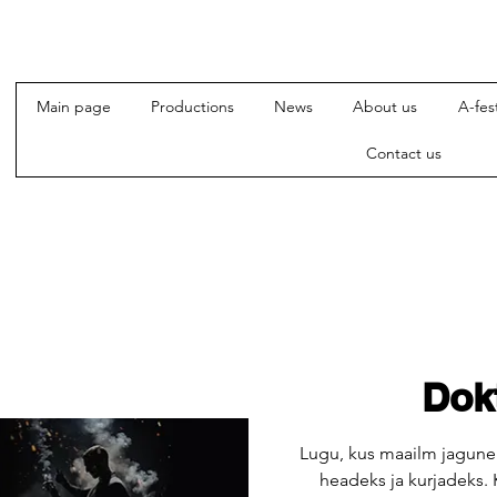
Main page
Productions
News
About us
A-fest
Contact us
Dok
Lugu, kus maailm jagune
headeks ja kurjadeks. K