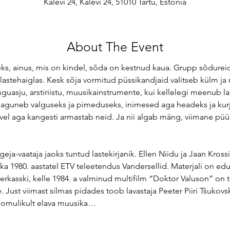
Kalevi 24, Kalevi 24, 51010 Tartu, Estonia
About The Event
lleks, ainus, mis on kindel, sõda on kestnud kaua. Grupp sõdurei
stehaiglas. Kesk sõja vormitud püssikandjaid valitseb külm ja nä
guasju, arstiriistu, muusikainstrumente, kui kellelegi meenub l
jaguneb valguseks ja pimeduseks, inimesed aga headeks ja kur
öövel aga kangesti armastab neid. Ja nii algab mäng, viimane pü
eja-vaataja jaoks tuntud lastekirjanik. Ellen Niidu ja Jaan Krossi
a 1980. aastatel ETV teleetendus Vandersellid. Materjali on ed
erkasski, kelle 1984. a valminud multifilm “Doktor Valuson” on tut
. Just viimast silmas pidades toob lavastaja Peeter Piiri Tšukovski
oomulikult elava muusika…