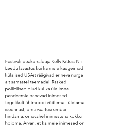
Festivali peakorraldaja Kelly Kittus: Nii 
Leedu lavastus kui ka meie kaugeimad 
külalised USAst räägivad erineva nurga 
alt sarnastel teemadel. Rasked 
poliitilised olud kui ka üleilmne 
pandeemia panevad inimesed 
tegelikult ühtmoodi võitlema - ületama 
iseennast, oma väärtusi ümber 
hindama, omavahel inimestena kokku 
hoidma. Arvan, et ka meie inimesed on 