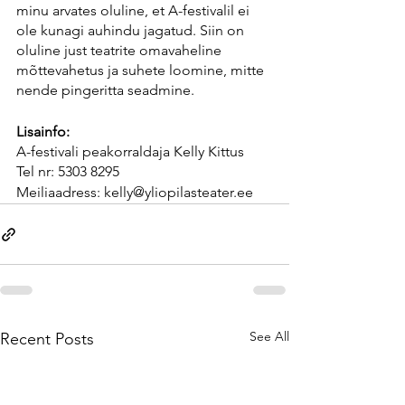
minu arvates oluline, et A-festivalil ei 
ole kunagi auhindu jagatud. Siin on 
oluline just teatrite omavaheline 
mõttevahetus ja suhete loomine, mitte 
nende pingeritta seadmine.
Lisainfo:
A-festivali peakorraldaja Kelly Kittus
Tel nr: 5303 8295
Meiliaadress: 
kelly@yliopilasteater.ee
See All
Recent Posts