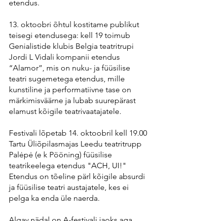
etendus.
13. oktoobri õhtul kostitame publikut 
teisegi etendusega: kell 19 toimub 
Genialistide klubis Belgia teatritrupi 
Jordi L Vidali kompanii etendus 
“Alamor”, mis on nuku- ja füüsilise 
teatri sugemetega etendus, mille 
kunstiline ja performatiivne tase on 
märkimisväärne ja lubab suurepärast 
elamust kõigile teatrivaatajatele.
Festivali lõpetab 14. oktoobril kell 19.00 
Tartu Üliõpilasmajas Leedu teatritrupp 
Palėpė (e k Pööning) füüsilise 
teatrikeelega etendus "ACH, UI!" 
Etendus on tõeline pärl kõigile absurdi 
ja füüsilise teatri austajatele, kes ei 
pelga ka enda üle naerda.
Algav nädal on A-festivali jaoks aga 