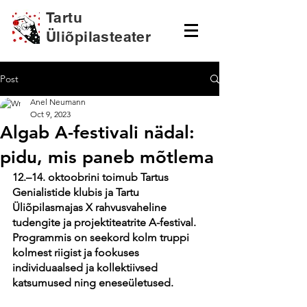
Tartu
Üliõpilasteater
Post
Anel Neumann
Oct 9, 2023
Algab A-festivali nädal:
pidu, mis paneb mõtlema
12.–14. oktoobrini toimub Tartus 
Genialistide klubis ja Tartu 
Üliõpilasmajas X rahvusvaheline 
tudengite ja projektiteatrite A-festival. 
Programmis on seekord kolm truppi 
kolmest riigist ja fookuses 
individuaalsed ja kollektiivsed 
katsumused ning eneseületused. 