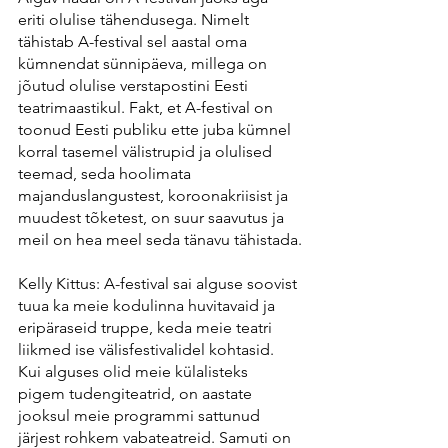
eriti olulise tähendusega. Nimelt 
tähistab A-festival sel aastal oma 
kümnendat sünnipäeva, millega on 
jõutud olulise verstapostini Eesti 
teatrimaastikul. Fakt, et A-festival on 
toonud Eesti publiku ette juba kümnel 
korral tasemel välistrupid ja olulised 
teemad, seda hoolimata 
majanduslangustest, koroonakriisist ja 
muudest tõketest, on suur saavutus ja 
meil on hea meel seda tänavu tähistada.
Kelly Kittus: A-festival sai alguse soovist 
tuua ka meie kodulinna huvitavaid ja 
eripäraseid truppe, keda meie teatri 
liikmed ise välisfestivalidel kohtasid. 
Kui alguses olid meie külalisteks 
pigem tudengiteatrid, on aastate 
jooksul meie programmi sattunud 
järjest rohkem vabateatreid. Samuti on 