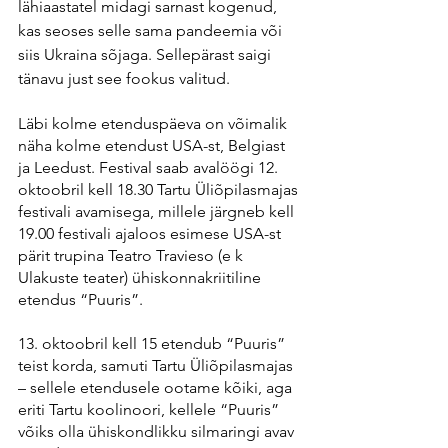
lähiaastatel midagi sarnast kogenud, 
kas seoses selle sama pandeemia või 
siis Ukraina sõjaga. Sellepärast saigi 
tänavu just see fookus valitud.
Läbi kolme etenduspäeva on võimalik 
näha kolme etendust USA-st, Belgiast 
ja Leedust. Festival saab avalöögi 12. 
oktoobril kell 18.30 Tartu Üliõpilasmajas 
festivali avamisega, millele järgneb kell 
19.00 festivali ajaloos esimese USA-st 
pärit trupina Teatro Travieso (e k 
Ulakuste teater) ühiskonnakriitiline 
etendus “Puuris”.
13. oktoobril kell 15 etendub “Puuris” 
teist korda, samuti Tartu Üliõpilasmajas 
– sellele etendusele ootame kõiki, aga 
eriti Tartu koolinoori, kellele “Puuris” 
võiks olla ühiskondlikku silmaringi avav 