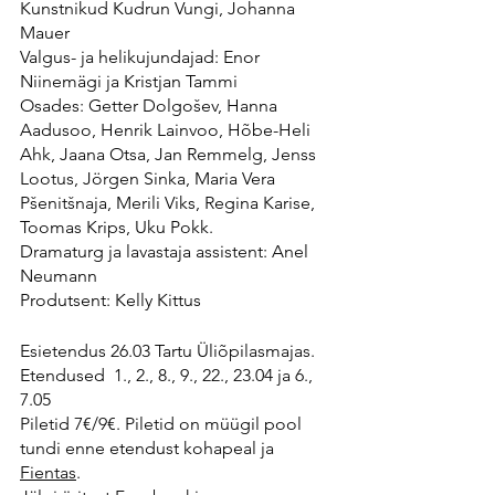
Kunstnikud Kudrun Vungi, Johanna 
Mauer 
Valgus- ja helikujundajad: Enor 
Niinemägi ja Kristjan Tammi
Osades: Getter Dolgošev, Hanna 
Aadusoo, Henrik Lainvoo, Hõbe-Heli 
Ahk, Jaana Otsa, Jan Remmelg, Jenss 
Lootus, Jörgen Sinka, Maria Vera 
Pšenitšnaja, Merili Viks, Regina Karise, 
Toomas Krips, Uku Pokk.
Dramaturg ja lavastaja assistent: Anel 
Neumann
Produtsent: Kelly Kittus
Esietendus 26.03 Tartu Üliõpilasmajas. 
Etendused  1., 2., 8., 9., 22., 23.04 ja 6., 
7.05
Piletid 7€/9€. Piletid on müügil pool 
tundi enne etendust kohapeal ja 
Fientas
.