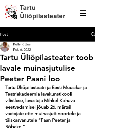
Tartu
Üliõpilasteater
Post
Kelly Kittus
Feb 6, 2022
Tartu Üliõpilasteater toob
lavale muinasjutulise
Peeter Paani loo
Tartu Üliõpilasteatri ja Eesti Muusika- ja 
Teatriakadeemia lavakunstikooli 
vilistlase, lavastaja Mihkel Kohava 
eestvedamisel jõuab 26. märtsil 
vaatajate ette muinasjutt noortele ja 
täiskasvanutele “Paan Peeter ja 
Sõbake.” 