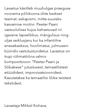
Lavastus käsitleb muuhulgas praeguse 
noorema põlvkonna ühte keskset 
teemat: eskapismi, mitte-suureks-
kasvamise motiivi. Peeter Paani 
vastuolulises kujus kehastuvad nii 
igavene lapselikkus, mängulisus ning 
uljas seiklusjanu kui ka infantiilne 
enesekesksus, hoolimatus, julmuseni 
küündiv vastutustundetus. Lavastus on 
trupi rühmatööna valmiv 
kompositsioon “Peeter Paani ja 
Sõbakese” jutustusest, temaatilistest 
etüüdidest, improvisatsioonidest. 
Kasutatakse ka temaatilisi lõike teistest 
tekstidest. 
Lavastaja Mihkel Kohava, 