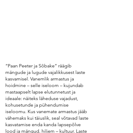
“Paan Peeter ja Sõbake” räägib 
mängude ja lugude vajalikkusest laste 
kasvamisel. Vanemlik armastus ja 
hoidmine – selle iseloom – kujundab 
mastaapselt lapse elutunnetust ja 
ideaale: näiteks läheduse vajadust, 
kohusetunde ja pühendumise 
iseloomu. Kus vanemate armastus jääb 
vähemaks kui täiuslik, seal võtavad laste 
kasvatamise enda kanda lapsepõlve 
lood ja mängud, hiljem – kultuur. Laste 