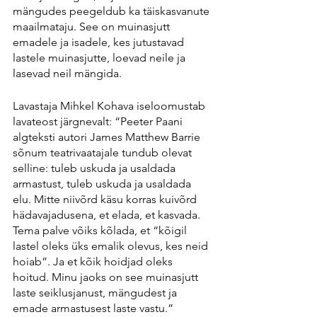
mängudes peegeldub ka täiskasvanute 
maailmataju. See on muinasjutt 
emadele ja isadele, kes jutustavad 
lastele muinasjutte, loevad neile ja 
lasevad neil mängida.
Lavastaja Mihkel Kohava iseloomustab 
lavateost järgnevalt: “Peeter Paani 
algteksti autori James Matthew Barrie 
sõnum teatrivaatajale tundub olevat 
selline: tuleb uskuda ja usaldada 
armastust, tuleb uskuda ja usaldada 
elu. Mitte niivõrd käsu korras kuivõrd 
hädavajadusena, et elada, et kasvada. 
Tema palve võiks kõlada, et “kõigil 
lastel oleks üks emalik olevus, kes neid 
hoiab”. Ja et kõik hoidjad oleks 
hoitud. Minu jaoks on see muinasjutt 
laste seiklusjanust, mängudest ja 
emade armastusest laste vastu.”