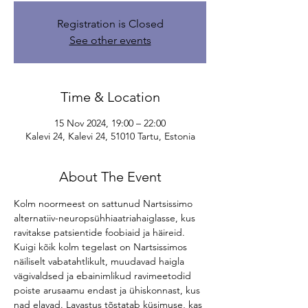
Registration is Closed
See other events
Time & Location
15 Nov 2024, 19:00 – 22:00
Kalevi 24, Kalevi 24, 51010 Tartu, Estonia
About The Event
Kolm noormeest on sattunud Nartsissimo 
alternatiiv-neuropsühhiaatriahaiglasse, kus 
ravitakse patsientide foobiaid ja häireid. 
Kuigi kõik kolm tegelast on Nartsissimos 
näiliselt vabatahtlikult, muudavad haigla 
vägivaldsed ja ebainimlikud ravimeetodid 
poiste arusaamu endast ja ühiskonnast, kus 
nad elavad. Lavastus tõstatab küsimuse, kas 