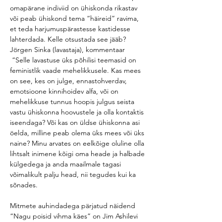
omapärane indiviid on ühiskonda rikastav 
või peab ühiskond tema “häireid” ravima, 
et teda harjumuspärastesse kastidesse 
lahterdada. Kelle otsustada see jääb?
Jörgen Sinka (lavastaja), kommentaar
 “Selle lavastuse üks põhilisi teemasid on 
feministlik vaade mehelikkusele. Kas mees 
on see, kes on julge, ennastohverdav, 
emotsioone kinnihoidev alfa, või on 
mehelikkuse tunnus hoopis julgus seista 
vastu ühiskonna hoovustele ja olla kontaktis 
iseendaga? Või kas on üldse ühiskonna asi 
öelda, milline peab olema üks mees või üks 
naine? Minu arvates on eelkõige oluline olla 
lihtsalt inimene kõigi oma heade ja halbade 
külgedega ja anda maailmale tagasi 
võimalikult palju head, nii tegudes kui ka 
sõnades. 
Mitmete auhindadega pärjatud näidend 
“Nagu poisid vihma käes” on Jim Ashilevi 