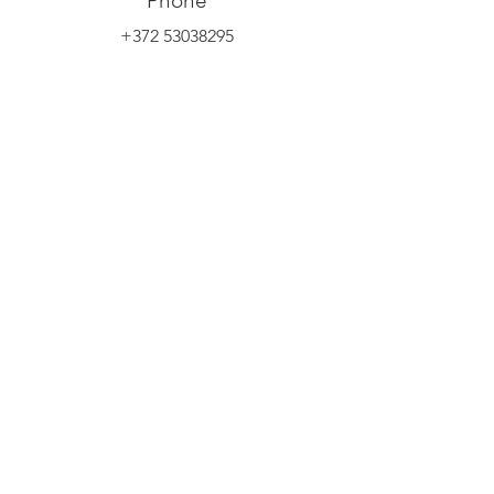
Phone
+372 53038295
Email
info@yliopilasteater.ee
Group booking
kelly@yliopilasteater.ee
Tickets