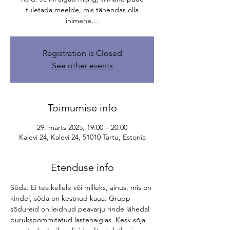
tuletada meelde, mis tähendas olla
inimene…
Registration is Closed
See other events
Toimumise info
29. märts 2025, 19:00 – 20:00
Kalevi 24, Kalevi 24, 51010 Tartu, Estonia
Etenduse info
Sõda. Ei tea kellele või milleks, ainus, mis on 
kindel, sõda on kestnud kaua. Grupp 
sõdureid on leidnud peavarju rinde lähedal 
purukspommitatud lastehaiglas. Kesk sõja 