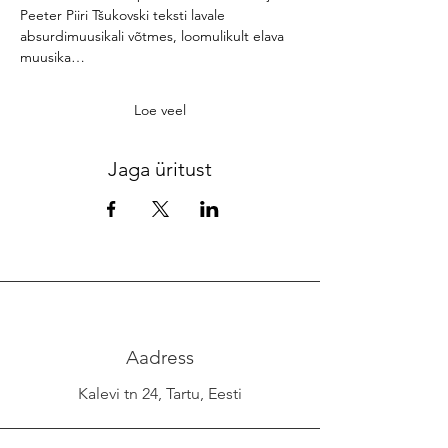
Peeter Piiri Tšukovski teksti lavale 
absurdimuusikali võtmes, loomulikult elava 
muusika…
Loe veel
Jaga üritust
Aadress
Kalevi tn 24, Tartu, Eesti