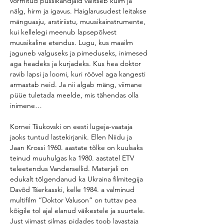
vormitud püssikandjaid valitseb külm ja 
nälg, hirm ja igavus. Haiglarusudest leitakse 
mänguasju, arstiriistu, muusikainstrumente, 
kui kellelegi meenub lapsepõlvest 
muusikaline etendus. Lugu, kus maailm 
jaguneb valguseks ja pimeduseks, inimesed 
aga headeks ja kurjadeks. Kus hea doktor 
ravib lapsi ja loomi, kuri röövel aga kangesti 
armastab neid. Ja nii algab mäng, viimane 
püüe tuletada meelde, mis tähendas olla 
inimene…
Kornei Tšukovski on eesti lugeja-vaataja 
jaoks tuntud lastekirjanik. Ellen Niidu ja 
Jaan Krossi 1960. aastate tõlke on kuulsaks 
teinud muuhulgas ka 1980. aastatel ETV 
teleetendus Vandersellid. Materjali on 
edukalt tõlgendanud ka Ukraina filmitegija 
Davõd Tšerkasski, kelle 1984. a valminud 
multifilm “Doktor Valuson” on tuttav pea 
kõigile tol ajal elanud väikestele ja suurtele. 
Just viimast silmas pidades toob lavastaja 