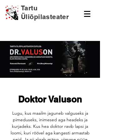
Tartu
Üliõpilasteater
Doktor Valuson
Lugu, kus maailm jaguneb valguseks ja
pimeduseks, inimesed aga headeks ja
kurjadeks. Kus hea doktor ravib lapsi ja
loomi, kuri röövel aga kangesti armastab
neid. Ja nii algab mäng, viimane püüe