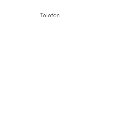
Telefon
+372 53038295
Email
info@yliopilasteater.ee
Grupibroneeringuteks
kelly@yliopilasteater.ee
Piletid