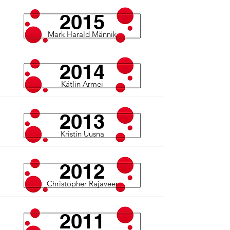
2015
Mark Harald Männik
2014
Kätlin Armei
2013
Kristin Uusna
2012
Christopher Rajaveer
2011