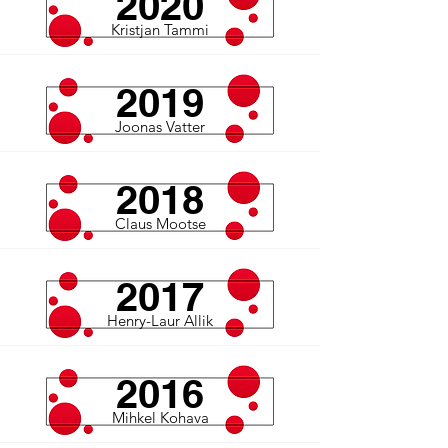
2020
Kristjan Tammi
2019
Joonas Vatter
2018
Claus Mootse
2017
Henry-Laur Allik
2016
Mihkel Kohava