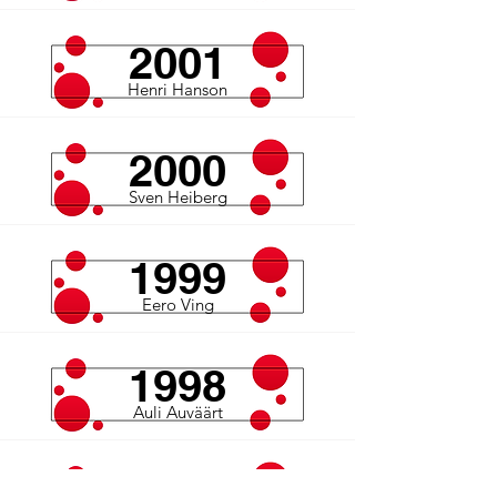
2001
Henri Hanson
2000
Sven Heiberg
1999
Eero Ving
1998
Auli Auväärt
1997