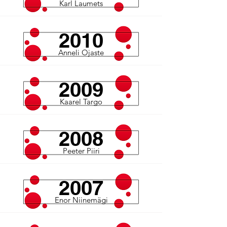
Karl Laumets
2010
Anneli Ojaste
2009
Kaarel Targo
2008
Peeter Piiri
2007
Enor Niinemägi