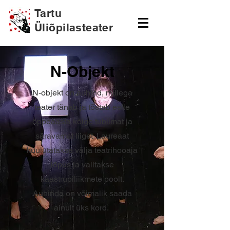
Tartu
Üliõpilasteater
N-Objekt
N-objekt on auhind, millega
teater tänab ja tõstab esile
õppeaasta kõige tublimat ja
säravamat liiget. Laureaat
kuulutatakse välja teatrihooaja
lõpus ja valitakse
kaastrupiliikmete poolt.
Auhinda on võimalik saada
ainult üks kord.