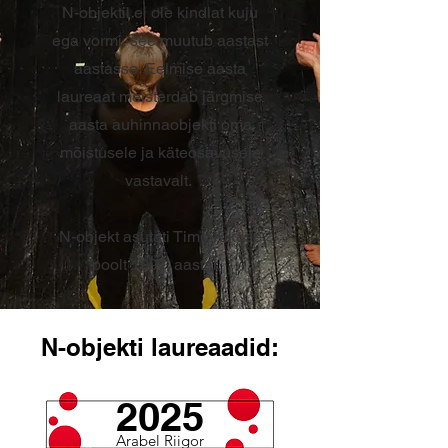
N-objektil ei ole kindlat kuju
ega vormi, see muutub aastast
aastasse. Eelmise aasta
laureaat meisterdab järgmise
aasta auhinnaobjekti oma
mõistusele ja käteosavusele
vastavalt.
N-objekt asutati Timo Kikase
poolt 1997. aastal.
N-objekti laureaadid:
2025
Arabel Riigor