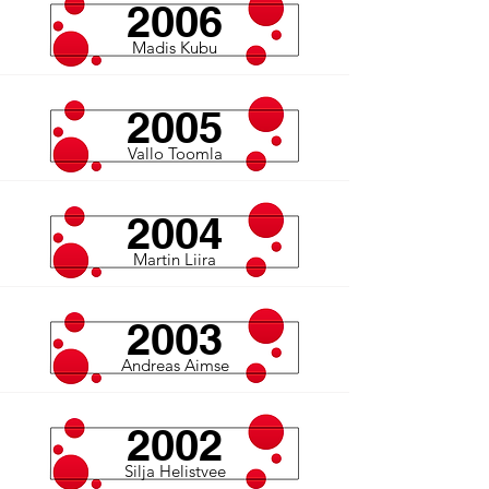
2006
Madis Kubu
2005
Vallo Toomla
2004
Martin Liira
2003
Andreas Aimse
2002
Silja Helistvee