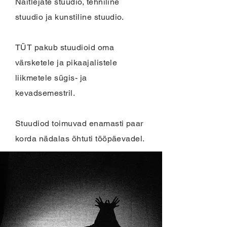
Näitlejate stuudio, tehniline
stuudio ja kunstiline stuudio.
TÜT pakub stuudioid oma
värsketele ja pikaajalistele
liikmetele sügis- ja
kevadsemestril.
Stuudiod toimuvad enamasti paar
korda nädalas õhtuti tööpäevadel.