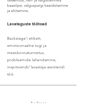
lavaehitus, heli- ja valgustehnika
baasõpe, valguspargi kaardistamine
ja ehitamine.
Lavataguste töötoad
Backstage'i etikett,
emotsionaalne tugi ja
meeskonnatunnetus,
probleemide lahendamine,
inspitsiendi/ lavastaja assistendi
töö.
Aadress