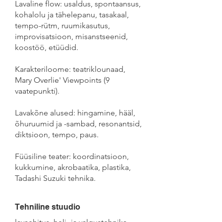
Lavaline flow: usaldus, spontaansus,
kohalolu ja tähelepanu, tasakaal,
tempo-rütm, ruumikasutus,
improvisatsioon, misanstseenid,
koostöö, etüüdid.
Karakteriloome: teatriklounaad,
Mary Overlie' Viewpoints (9
vaatepunkti).
Lavakõne alused: hingamine, hääl,
õhuruumid ja -sambad, resonantsid,
diktsioon, tempo, paus.
Füüsiline teater: koordinatsioon,
kukkumine, akrobaatika, plastika,
Tadashi Suzuki tehnika.
Tehniline stuudio