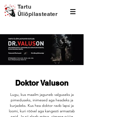
Tartu
Üliõpilasteater
Doktor Valuson
Lugu, kus maailm jaguneb valguseks ja
pimeduseks, inimesed aga headeks ja
kurjadeks. Kus hea doktor ravib lapsi ja
loomi, kuri röövel aga kangesti armastab
neid. Ja nii algab mäng, viimane püüe