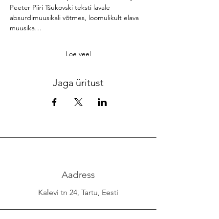
Peeter Piiri Tšukovski teksti lavale 
absurdimuusikali võtmes, loomulikult elava 
muusika…
Loe veel
Jaga üritust
Aadress
Kalevi tn 24, Tartu, Eesti