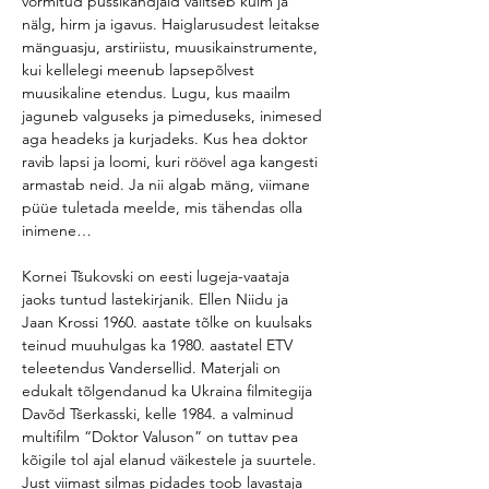
vormitud püssikandjaid valitseb külm ja 
nälg, hirm ja igavus. Haiglarusudest leitakse 
mänguasju, arstiriistu, muusikainstrumente, 
kui kellelegi meenub lapsepõlvest 
muusikaline etendus. Lugu, kus maailm 
jaguneb valguseks ja pimeduseks, inimesed 
aga headeks ja kurjadeks. Kus hea doktor 
ravib lapsi ja loomi, kuri röövel aga kangesti 
armastab neid. Ja nii algab mäng, viimane 
püüe tuletada meelde, mis tähendas olla 
inimene…
Kornei Tšukovski on eesti lugeja-vaataja 
jaoks tuntud lastekirjanik. Ellen Niidu ja 
Jaan Krossi 1960. aastate tõlke on kuulsaks 
teinud muuhulgas ka 1980. aastatel ETV 
teleetendus Vandersellid. Materjali on 
edukalt tõlgendanud ka Ukraina filmitegija 
Davõd Tšerkasski, kelle 1984. a valminud 
multifilm “Doktor Valuson” on tuttav pea 
kõigile tol ajal elanud väikestele ja suurtele. 
Just viimast silmas pidades toob lavastaja 