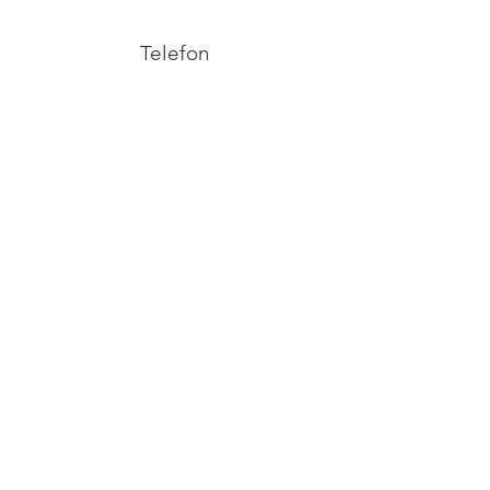
Telefon
+372 53038295
Email
info@yliopilasteater.ee
Grupibroneeringuteks
kelly@yliopilasteater.ee
Piletid