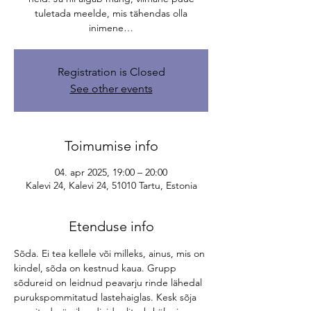
tuletada meelde, mis tähendas olla
inimene…
Registration is Closed
See other events
Toimumise info
04. apr 2025, 19:00 – 20:00
Kalevi 24, Kalevi 24, 51010 Tartu, Estonia
Etenduse info
Sõda. Ei tea kellele või milleks, ainus, mis on 
kindel, sõda on kestnud kaua. Grupp 
sõdureid on leidnud peavarju rinde lähedal 
purukspommitatud lastehaiglas. Kesk sõja 