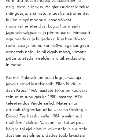
vormitud püssikandjaid valitseb külm ja 
nälg, hirm ja igavus. Haiglarusudest leitakse 
mänguasju, arstiriistu, muusikainstrumente, 
kui kellelegi meenub lapsepõlvest 
muusikaline etendus. Lugu, kus maailm 
jaguneb valguseks ja pimeduseks, inimesed 
aga headeks ja kurjadeks. Kus hea doktor 
ravib lapsi ja loomi, kuri röövel aga kangesti 
armastab neid. Ja nii algab mäng, viimane 
püüe tuletada meelde, mis tähendas olla 
inimene…
Kornei Tšukovski on eesti lugeja-vaataja 
jaoks tuntud lastekirjanik. Ellen Niidu ja 
Jaan Krossi 1960. aastate tõlke on kuulsaks 
teinud muuhulgas ka 1980. aastatel ETV 
teleetendus Vandersellid. Materjali on 
edukalt tõlgendanud ka Ukraina filmitegija 
Davõd Tšerkasski, kelle 1984. a valminud 
multifilm “Doktor Valuson” on tuttav pea 
kõigile tol ajal elanud väikestele ja suurtele. 
Just viimast silmas pidades toob lavastaja 