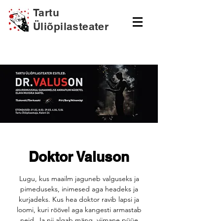
Tartu
Üliõpilasteater
Doktor Valuson
Lugu, kus maailm jaguneb valguseks ja
pimeduseks, inimesed aga headeks ja
kurjadeks. Kus hea doktor ravib lapsi ja
loomi, kuri röövel aga kangesti armastab
neid. Ja nii algab mäng, viimane püüe