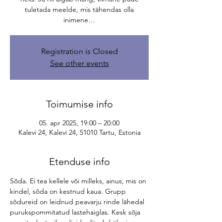
tuletada meelde, mis tähendas olla
inimene…
Registration is Closed
See other events
Toimumise info
05. apr 2025, 19:00 – 20:00
Kalevi 24, Kalevi 24, 51010 Tartu, Estonia
Etenduse info
Sõda. Ei tea kellele või milleks, ainus, mis on 
kindel, sõda on kestnud kaua. Grupp 
sõdureid on leidnud peavarju rinde lähedal 
purukspommitatud lastehaiglas. Kesk sõja 