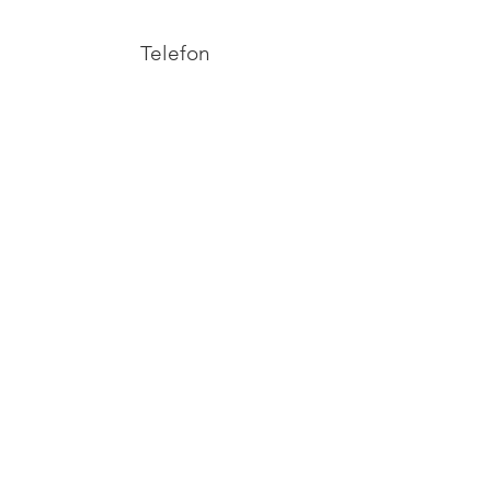
Telefon
+372 53038295
Email
info@yliopilasteater.ee
Grupibroneeringuteks
kelly@yliopilasteater.ee
Piletid