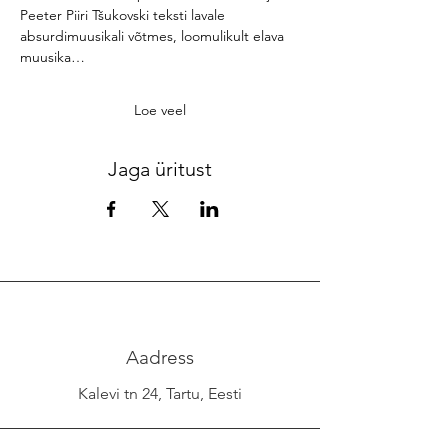
Peeter Piiri Tšukovski teksti lavale 
absurdimuusikali võtmes, loomulikult elava 
muusika…
Loe veel
Jaga üritust
Aadress
Kalevi tn 24, Tartu, Eesti