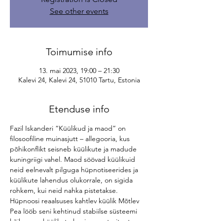
See other events
Toimumise info
13. mai 2023, 19:00 – 21:30
Kalevi 24, Kalevi 24, 51010 Tartu, Estonia
Etenduse info
Fazil Iskanderi “Küülikud ja maod” on 
filosoofiline muinasjutt – allegooria, kus 
põhikonflikt seisneb küülikute ja madude 
kuningriigi vahel. Maod söövad küülikuid 
neid eelnevalt pilguga hüpnotiseerides ja 
küülikute lahendus olukorrale, on sigida 
rohkem, kui neid nahka pistetakse. 
Hüpnoosi reaalsuses kahtlev küülik Mõtlev 
Pea lööb seni kehtinud stabiilse süsteemi 