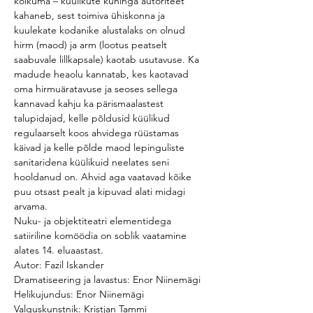
kõikuma – küülikute kuninga autoriteet 
kahaneb, sest toimiva ühiskonna ja 
kuulekate kodanike alustalaks on olnud 
hirm (maod) ja arm (lootus peatselt 
saabuvale lillkapsale) kaotab usutavuse. Ka 
madude heaolu kannatab, kes kaotavad 
oma hirmuäratavuse ja seoses sellega 
kannavad kahju ka pärismaalastest 
talupidajad, kelle põldusid küülikud 
regulaarselt koos ahvidega rüüstamas 
käivad ja kelle põlde maod lepinguliste 
sanitaridena küülikuid neelates seni 
hooldanud on. Ahvid aga vaatavad kõike 
puu otsast pealt ja kipuvad alati midagi 
arvama.
Nuku- ja objektiteatri elementidega 
satiiriline komöödia on soblik vaatamine 
alates 14. eluaastast.
Autor: Fazil Iskander
Dramatiseering ja lavastus: Enor Niinemägi
Helikujundus: Enor Niinemägi
Valguskunstnik: Kristjan Tammi