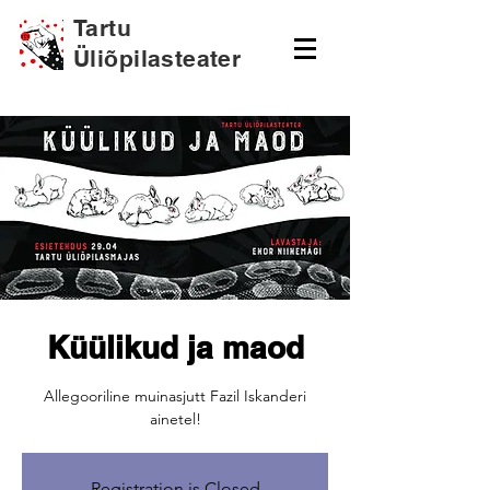
Tartu
Üliõpilasteater
Küülikud ja maod
Allegooriline muinasjutt Fazil Iskanderi
ainetel!
Registration is Closed