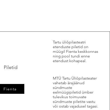
​Tartu üliõpilasteatri
etenduste piletid on
müügil Fienta keskkonnas
ning pool tundi enne
etendust kohapeal.
Piletid
MTÜ Tartu Üliõpilasteater
vahetab ärajäänud
sündmuste
Fienta
eelmüügipiletid ümber
tulevikus toimuvate
sündmuste piletite vastu
või ostab vajadusel tagasi.