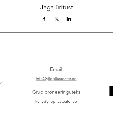
Jaga üritust
Email
info@yliopilasteater.ee
5
Grupibroneeringuteks
kelly@yliopilasteater.ee