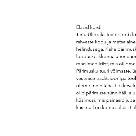
Elasid kord..
Tartu Üliõpilasteater toob 
rahvaste kodu ja metsa aine
helindusega. Kahe pärimusku
looduskeskkonna ühendamine 
maailmapildist, mis oli oma
Pärimuskultuuri võimsate, ü
vestmise traditsiooniga toob
oleme meie täna. Lõkkevalge
olid pärimuse sünnihäll, el
küsimusi, mis painasid juba
kas meil on kohta selles. 