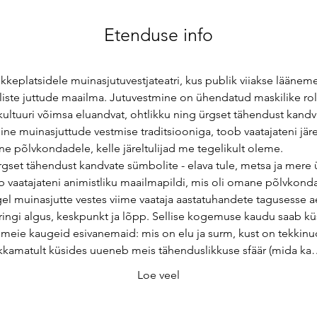
Etenduse info
lõkkeplatsidele muinasjutuvestjateatri, kus publik viiakse lään
liste juttude maailma. Jutuvestmine on ühendatud maskilike rolli
ltuuri võimsa eluandvat, ohtlikku ning ürgset tähendust kandva 
muinasjuttude vestmise traditsiooniga, toob vaatajateni järelk
ne põlvkondadele, kelle järeltulijad me tegelikult oleme.
rgset tähendust kandvate sümbolite - elava tule, metsa ja mer
 vaatajateni animistliku maailmapildi, mis oli omane põlvkondad
l muinasjutte vestes viime vaataja aastatuhandete tagusesse ae
uringi algus, keskpunkt ja lõpp. Sellise kogemuse kaudu saab kü
 meie kaugeid esivanemaid: mis on elu ja surm, kust on tekkinu
Lakkamatult küsides uueneb meis tähenduslikkuse sfäär (mida k
Loe veel