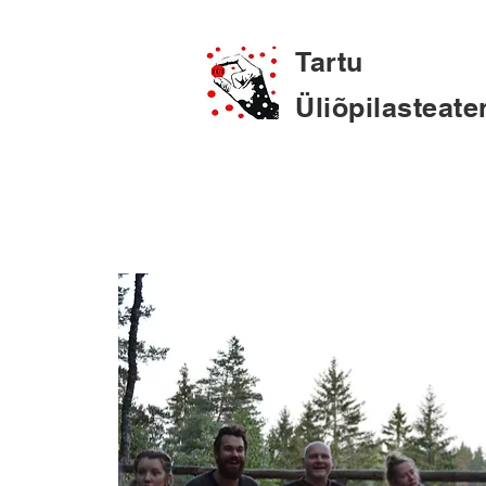
Tartu
Üliõpilasteate