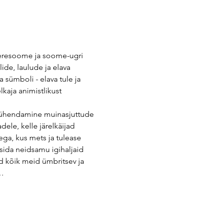
emeresoome ja soome-ugri 
de, laulude ja elava 
sümboli - elava tule ja 
aja animistlikust 
e ühendamine muinasjuttude 
ele, kelle järelkäijad 
ga, kus mets ja tulease 
sida neidsamu igihaljaid 
d kõik meid ümbritsev ja 
a…