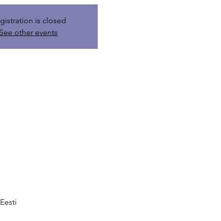
gistration is closed
See other events
Eesti