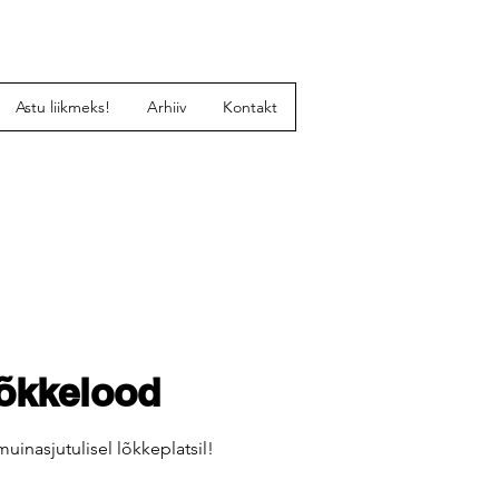
Astu liikmeks!
Arhiiv
Kontakt
õkkelood
uinasjutulisel lõkkeplatsil!