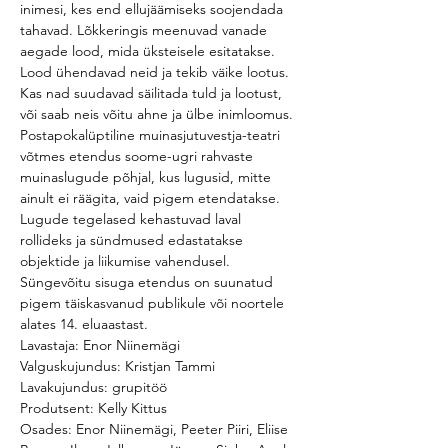
inimesi, kes end ellujäämiseks soojendada 
tahavad. Lõkkeringis meenuvad vanade 
aegade lood, mida üksteisele esitatakse. 
Lood ühendavad neid ja tekib väike lootus. 
Kas nad suudavad säilitada tuld ja lootust, 
või saab neis võitu ahne ja ülbe inimloomus.
Postapokalüptiline muinasjutuvestja-teatri 
võtmes etendus soome-ugri rahvaste 
muinaslugude põhjal, kus lugusid, mitte 
ainult ei räägita, vaid pigem etendatakse. 
Lugude tegelased kehastuvad laval 
rollideks ja sündmused edastatakse 
objektide ja liikumise vahendusel. 
Süngevõitu sisuga etendus on suunatud 
pigem täiskasvanud publikule või noortele 
alates 14. eluaastast.
Lavastaja: Enor Niinemägi

Valguskujundus: Kristjan Tammi

Lavakujundus: grupitöö

Produtsent: Kelly Kittus

Osades: Enor Niinemägi, Peeter Piiri, Eliise 