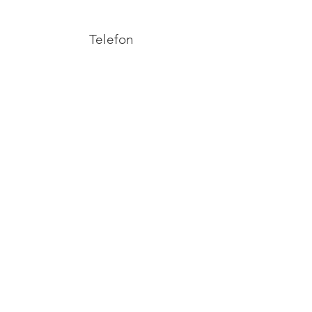
Telefon
+372 53038295
Email
info@yliopilasteater.ee
Grupibroneeringuteks
kelly@yliopilasteater.ee