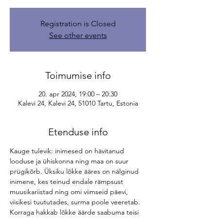
Registration is Closed
See other events
Toimumise info
20. apr 2024, 19:00 – 20:30
Kalevi 24, Kalevi 24, 51010 Tartu, Estonia
Etenduse info
Kauge tulevik: inimesed on hävitanud 
looduse ja ühiskonna ning maa on suur 
prügikõrb. Üksiku lõkke ääres on nälginud 
inimene, kes teinud endale rämpsust 
muusikariistad ning omi viimseid päevi, 
viisikesi tuututades, surma poole veeretab.

Korraga hakkab lõkke äärde saabuma teisi 