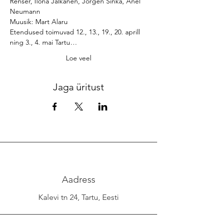
Renser, Ilona Jalkanen, Jörgen Sinka, Anel 
Neumann

Muusik: Mart Alaru
Etendused toimuvad 12., 13., 19., 20. aprill 
ning 3., 4. mai Tartu…
Loe veel
Jaga üritust
Aadress
Kalevi tn 24, Tartu, Eesti