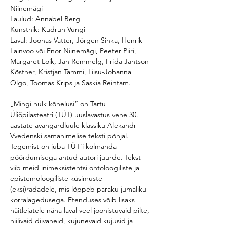
Niinemägi

Laulud: Annabel Berg

Kunstnik: Kudrun Vungi

Laval: Joonas Vatter, Jörgen Sinka, Henrik 
Lainvoo või Enor Niinemägi, Peeter Piiri, 
Margaret Loik, Jan Remmelg, Frida Jantson-
Köstner, Kristjan Tammi, Liisu-Johanna 
„Mingi hulk kõnelusi” on Tartu 
Üliõpilasteatri (TÜT) uuslavastus vene 30. 
aastate avangardluule klassiku Alekandr 
Vvedenski samanimelise teksti põhjal. 
Tegemist on juba TÜT’i kolmanda 
pöördumisega antud autori juurde. Tekst 
viib meid inimeksistentsi ontoloogiliste ja 
epistemoloogiliste küsimuste 
(eksi)radadele, mis lõppeb paraku jumaliku 
korralagedusega. Etenduses võib lisaks 
näitlejatele näha laval veel joonistuvaid pilte, 
hiilivaid diivaneid, kujunevaid kujusid ja 