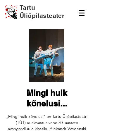
Tartu
Üliõpilasteater
Mingi hulk
kõnelusi...
„Mingi hulk kõnelusi” on Tartu Üliõpilasteatri
(TÜT) uuslavastus vene 30. aastate
avangardluule klassiku Alekandr Vvedenski