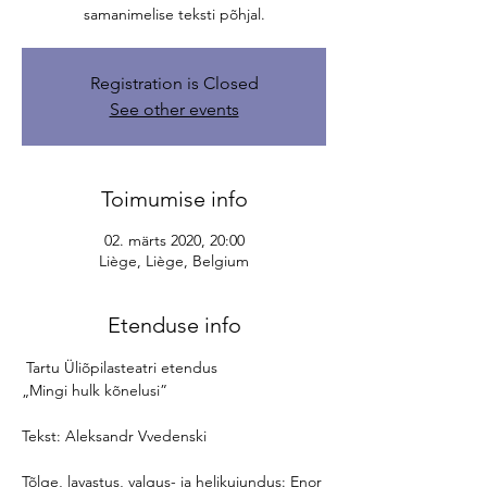
samanimelise teksti põhjal.
Registration is Closed
See other events
Toimumise info
02. märts 2020, 20:00
Liège, Liège, Belgium
Etenduse info
 Tartu Üliõpilasteatri etendus 

Tõlge, lavastus, valgus- ja helikujundus: Enor 