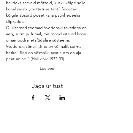
helideks saavaid mõtteid, kuskil kõige selle 
kohal särab „mõttetuse täht” Soovitav 
kõigile absurdipoeetika ja psühhedeelia 
sõpradele.

Olulisemad teemad Vvedenski tekstides on 
aeg, surm ja Jumal, mis moodustavad koos 
omamoodi metafüüsilise süsteemi. 
Vvedenski sõnul: „Ime on võimalik surma 
hetkel. See on võimalik, sest surm on aja 
peatumine.” (Hall vihik 1932-33)…
Loe veel
Jaga üritust