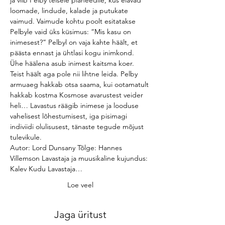
ja viib Pelby teisele planeedile, kus elavad 
loomade, lindude, kalade ja putukate 
vaimud. Vaimude kohtu poolt esitatakse 
Pelbyle vaid üks küsimus: “Mis kasu on 
inimesest?” Pelbyl on vaja kahte häält, et 
päästa ennast ja ühtlasi kogu inimkond. 
Ühe häälena asub inimest kaitsma koer. 
Teist häält aga pole nii lihtne leida. Pelby 
armuaeg hakkab otsa saama, kui ootamatult 
hakkab kostma Kosmose avarustest veider 
heli… Lavastus räägib inimese ja looduse 
vahelisest lõhestumisest, iga pisimagi 
indiviidi olulisusest, tänaste tegude mõjust 
tulevikule.
Autor: Lord Dunsany Tõlge: Hannes 
Villemson Lavastaja ja muusikaline kujundus: 
Kalev Kudu Lavastaja…
Loe veel
Jaga üritust