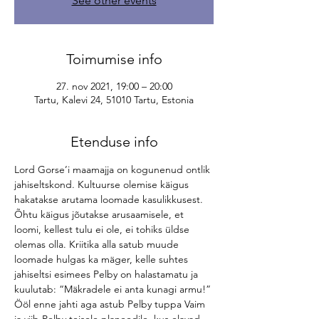
See other events
Toimumise info
27. nov 2021, 19:00 – 20:00
Tartu, Kalevi 24, 51010 Tartu, Estonia
Etenduse info
Lord Gorse’i maamajja on kogunenud ontlik 
jahiseltskond. Kultuurse olemise käigus 
hakatakse arutama loomade kasulikkusest. 
Õhtu käigus jõutakse arusaamisele, et 
loomi, kellest tulu ei ole, ei tohiks üldse 
olemas olla. Kriitika alla satub muude 
loomade hulgas ka mäger, kelle suhtes 
jahiseltsi esimees Pelby on halastamatu ja 
kuulutab: “Mäkradele ei anta kunagi armu!” 
Ööl enne jahti aga astub Pelby tuppa Vaim 