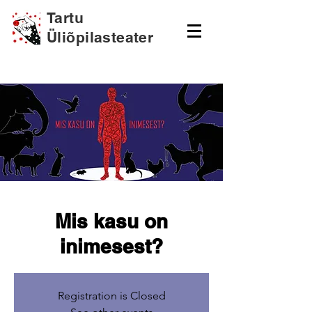
Tartu
Üliõpilasteater
Mis kasu on
inimesest?
Registration is Closed