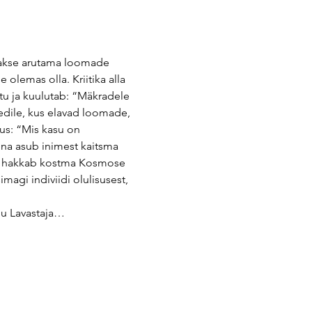
takse arutama loomade 
 olemas olla. Kriitika alla 
u ja kuulutab: “Mäkradele 
edile, kus elavad loomade, 
us: “Mis kasu on 
ena asub inimest kaitsma 
ult hakkab kostma Kosmose 
magi indiviidi olulisusest, 
du Lavastaja…