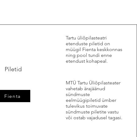
​Tartu üliõpilasteatri
etenduste piletid on
müügil Fienta keskkonnas
ning pool tundi enne
etendust kohapeal.
Piletid
MTÜ Tartu Üliõpilasteater
vahetab ärajäänud
sündmuste
Fienta
eelmüügipiletid ümber
tulevikus toimuvate
sündmuste piletite vastu
või ostab vajadusel tagasi.