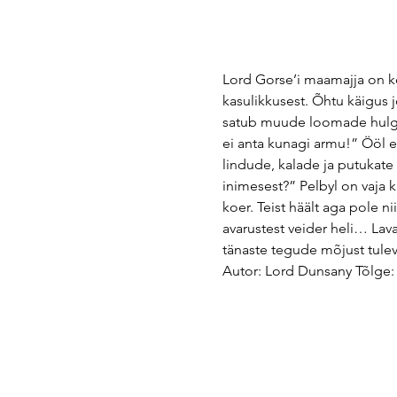
Lord Gorse’i maamajja on k
kasulikkusest. Õhtu käigus jõ
satub muude loomade hulgas
ei anta kunagi armu!” Ööl e
lindude, kalade ja putukate
inimesest?” Pelbyl on vaja 
koer. Teist häält aga pole 
avarustest veider heli… Lava
tänaste tegude mõjust tulev
Autor: Lord Dunsany Tõlge: