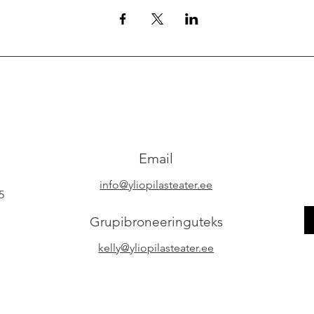
Email
info@yliopilasteater.ee
5
Grupibroneeringuteks
kelly@yliopilasteater.ee