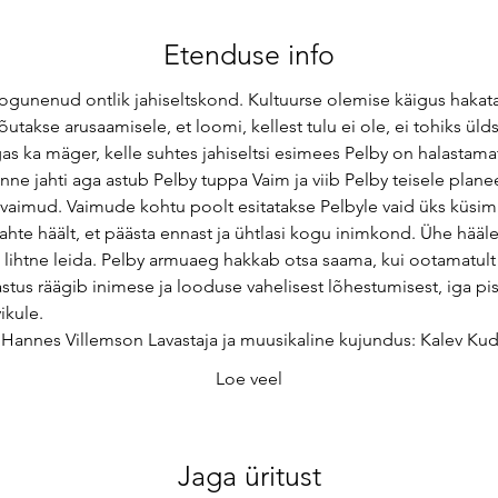
Etenduse info
ogunenud ontlik jahiseltskond. Kultuurse olemise käigus haka
utakse arusaamisele, et loomi, kellest tulu ei ole, ei tohiks üldse
 ka mäger, kelle suhtes jahiseltsi esimees Pelby on halastamat
nne jahti aga astub Pelby tuppa Vaim ja viib Pelby teisele plane
 vaimud. Vaimude kohtu poolt esitatakse Pelbyle vaid üks küsim
kahte häält, et päästa ennast ja ühtlasi kogu inimkond. Ühe hääl
nii lihtne leida. Pelby armuaeg hakkab otsa saama, kui ootamat
stus räägib inimese ja looduse vahelisest lõhestumisest, iga pisi
ikule.
 Hannes Villemson Lavastaja ja muusikaline kujundus: Kalev Ku
Loe veel
Jaga üritust