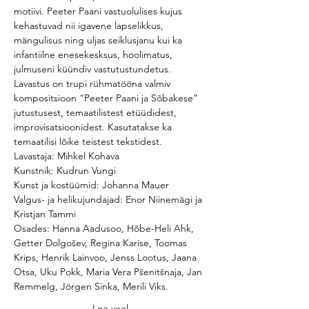
motiivi. Peeter Paani vastuolulises kujus 
kehastuvad nii igavene lapselikkus, 
mängulisus ning uljas seiklusjanu kui ka 
infantiilne enesekesksus, hoolimatus, 
julmuseni küündiv vastutustundetus. 
Lavastus on trupi rühmatööna valmiv 
kompositsioon “Peeter Paani ja Sõbakese” 
jutustusest, temaatilistest etüüdidest, 
improvisatsioonidest. Kasutatakse ka 
temaatilisi lõike teistest tekstidest. 
Lavastaja: Mihkel Kohava
Kunstnik: Kudrun Vungi
Kunst ja kostüümid: Johanna Mauer 
Valgus- ja helikujundajad: Enor Niinemägi ja 
Kristjan Tammi
Osades: Hanna Aadusoo, Hõbe-Heli Ahk, 
Getter Dolgošev, Regina Karise, Toomas 
Krips, Henrik Lainvoo, Jenss Lootus, Jaana 
Otsa, Uku Pokk, Maria Vera Pšenitšnaja, Jan 
Remmelg, Jörgen Sinka, Merili Viks.
Loe veel