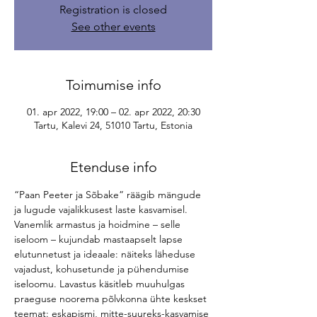
Registration is closed
See other events
Toimumise info
01. apr 2022, 19:00 – 02. apr 2022, 20:30
Tartu, Kalevi 24, 51010 Tartu, Estonia
Etenduse info
“Paan Peeter ja Sõbake” räägib mängude 
ja lugude vajalikkusest laste kasvamisel. 
Vanemlik armastus ja hoidmine – selle 
iseloom – kujundab mastaapselt lapse 
elutunnetust ja ideaale: näiteks läheduse 
vajadust, kohusetunde ja pühendumise 
iseloomu. Lavastus käsitleb muuhulgas 
praeguse noorema põlvkonna ühte keskset 
teemat: eskapismi, mitte-suureks-kasvamise 