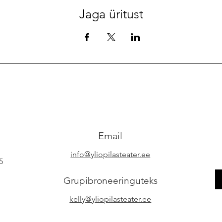
Jaga üritust
Email
info@yliopilasteater.ee
5
Grupibroneeringuteks
kelly@yliopilasteater.ee