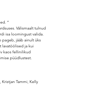
äed. “
urdsuses. Välismaalt tulnud 
rdi isa loomingust valida. 
 pageb, jääb ainult üks 
lavatöölised ja kui 
 kaos fellinilikud 
imise püüdlustest.
 Kristjan Tammi, Kelly 