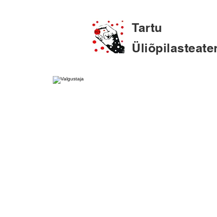
Tartu
Üliõpilasteate