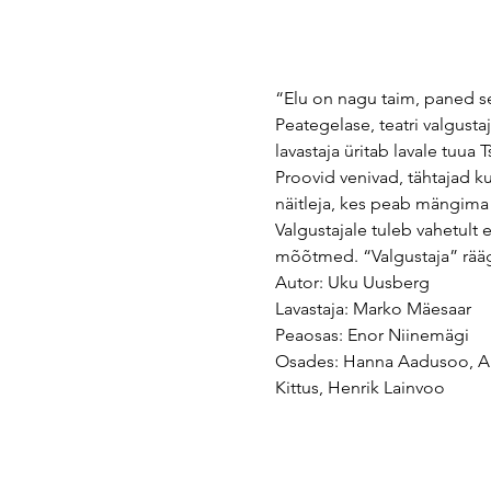
“Elu on nagu taim, paned see
Peategelase, teatri valgusta
lavastaja üritab lavale tuua
Proovid venivad, tähtajad k
näitleja, kes peab mängima k
Valgustajale tuleb vahetult 
mõõtmed. “Valgustaja” räägi
Autor: Uku Uusberg
Lavastaja: Marko Mäesaar 
Peaosas: Enor Niinemägi 
Osades: Hanna Aadusoo, Anel
Kittus, Henrik Lainvoo