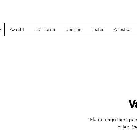
r
Avaleht
Lavastused
Uudised
Teater
A-festival
V
“Elu on nagu taim, pan
tuleb. Va