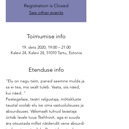
Registration is Closed
See other events
Toimumise info
19. dets 2020, 19:00 – 21:00
Kalevi 24, Kalevi 24, 51010 Tartu, Estonia
Etenduse info
“Elu on nagu taim, paned seemne mulda ja 
sa ei tea, mis sealt tuleb. Vaata, siis näed, 
kui näed. “
Peategelase, teatri valgustaja, mõtiskluste 
taustal voolab elu ise oma vastuolulisuses ja 
absurdsuses. Välismaalt tulnud lavastaja 
üritab lavale tuua Tšehhovit, aga ei suuda 
ära otsustada millist näidendit vene absurdi 