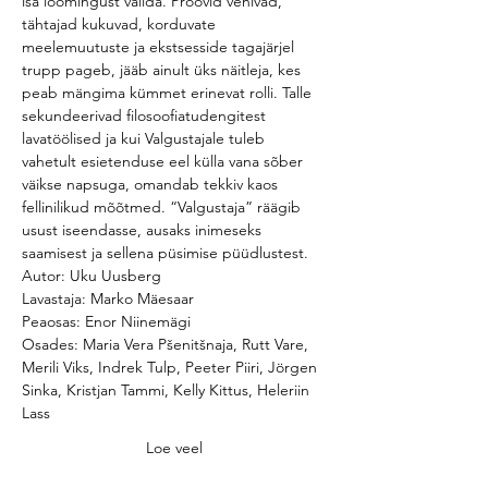
isa loomingust valida. Proovid venivad, 
tähtajad kukuvad, korduvate 
meelemuutuste ja ekstsesside tagajärjel 
trupp pageb, jääb ainult üks näitleja, kes 
peab mängima kümmet erinevat rolli. Talle 
sekundeerivad filosoofiatudengitest 
lavatöölised ja kui Valgustajale tuleb 
vahetult esietenduse eel külla vana sõber 
väikse napsuga, omandab tekkiv kaos 
fellinilikud mõõtmed. “Valgustaja” räägib 
usust iseendasse, ausaks inimeseks 
saamisest ja sellena püsimise püüdlustest.
Autor: Uku Uusberg
Lavastaja: Marko Mäesaar 
Peaosas: Enor Niinemägi 
Osades: Maria Vera Pšenitšnaja, Rutt Vare, 
Merili Viks, Indrek Tulp, Peeter Piiri, Jörgen 
Sinka, Kristjan Tammi, Kelly Kittus, Heleriin 
Lass
Loe veel