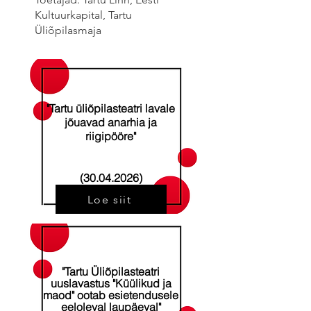
Kultuurkapital, Tartu
Üliõpilasmaja
"Tartu üliõpilasteatri lavale
jõuavad anarhia ja
riigipööre"
(30.04.2026)
Loe siit
"Tartu Üliõpilasteatri
uuslavastus "Küülikud ja
maod" ootab esietendusele
eeloleval laupäeval"