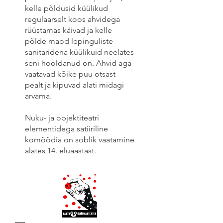
kelle põldusid küülikud
regulaarselt koos ahvidega
rüüstamas käivad ja kelle
põlde maod lepinguliste
sanitaridena küülikuid neelates
seni hooldanud on. Ahvid aga
vaatavad kõike puu otsast
pealt ja kipuvad alati midagi
arvama.
Nuku- ja objektiteatri
elementidega satiiriline
komöödia on soblik vaatamine
alates 14. eluaastast.