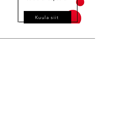
Kuula siit
Aadress
Kalevi tn 24, Tartu, Eesti
Telefon
+372 53038295