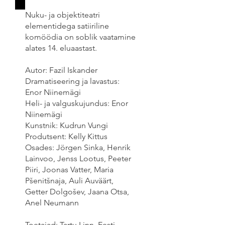
Nuku- ja objektiteatri
elementidega satiiriline
komöödia on soblik vaatamine
alates 14. eluaastast.
Autor: Fazil Iskander
Dramatiseering ja lavastus:
Enor Niinemägi
Heli- ja valguskujundus: Enor
Niinemägi
Kunstnik: Kudrun Vungi
Produtsent: Kelly Kittus
Osades: Jörgen Sinka, Henrik
Lainvoo, Jenss Lootus, Peeter
Piiri, Joonas Vatter, Maria
Pšenitšnaja, Auli Auväärt,
Getter Dolgošev, Jaana Otsa,
Anel Neumann
Toetajad: Tartu Linn, Eesti