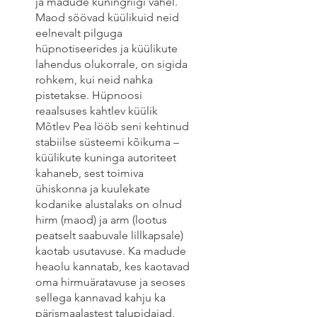
ja madude kuningriigi vahel.
Maod söövad küülikuid neid
eelnevalt pilguga
hüpnotiseerides ja küülikute
lahendus olukorrale, on sigida
rohkem, kui neid nahka
pistetakse. Hüpnoosi
reaalsuses kahtlev küülik
Mõtlev Pea lööb seni kehtinud
stabiilse süsteemi kõikuma –
küülikute kuninga autoriteet
kahaneb, sest toimiva
ühiskonna ja kuulekate
kodanike alustalaks on olnud
hirm (maod) ja arm (lootus
peatselt saabuvale lillkapsale)
kaotab usutavuse. Ka madude
heaolu kannatab, kes kaotavad
oma hirmuäratavuse ja seoses
sellega kannavad kahju ka
pärismaalastest talupidajad,