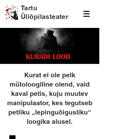
Tartu
Üliõpilasteater
Kurat ei ole pelk
mütoloogiline olend, vaid
kaval petis, kuju muutev
manipulaator, kes tegutseb
petliku „lepinguõigusliku“
loogika alusel.