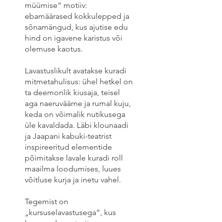
müümise“ motiiv:
ebamäärased kokkulepped ja
sõnamängud, kus ajutise edu
hind on igavene karistus või
olemuse kaotus.
Lavastuslikult avatakse kuradi
mitmetahulisus: ühel hetkel on
ta deemonlik kiusaja, teisel
aga naeruväärne ja rumal kuju,
keda on võimalik nutikusega
üle kavaldada. Läbi klounaadi
ja Jaapani kabuki-teatrist
inspireeritud elementide
põimitakse lavale kuradi roll
maailma loodumises, luues
võitluse kurja ja inetu vahel.
Tegemist on
„kursuselavastusega“, kus