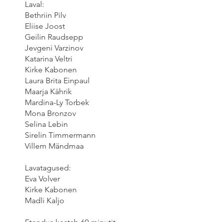
Laval:
Bethriin Pilv
Eliise Joost
Geilin Raudsepp
Jevgeni Varzinov
Katarina Veltri
Kirke Kabonen
Laura Brita Einpaul
Maarja Kährik
Mardina-Ly Torbek
Mona Bronzov
Selina Lebin
Sirelin Timmermann
Villem Mändmaa
Lavatagused:
Eva Volver
Kirke Kabonen
Madli Kaljo