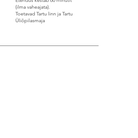
Etendus kestab 60 minutit
(ilma vaheajata).
Toetavad Tartu linn ja Tartu
Üliõpilasmaja
Aadress
Kalevi tn 24, Tartu, Eesti
Telefon
+372 53038295