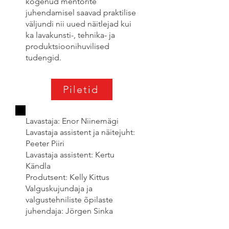
kogenud mentorite
juhendamisel saavad praktilise
väljundi nii uued näitlejad kui
ka lavakunsti-, tehnika- ja
produktsioonihuvilised
tudengid.
Piletid
Lavastaja: Enor Niinemägi
Lavastaja assistent ja näitejuht:
Peeter Piiri
Lavastaja assistent: Kertu
Kändla
Produtsent: Kelly Kittus
Valguskujundaja ja
valgustehniliste õpilaste
juhendaja: Jörgen Sinka