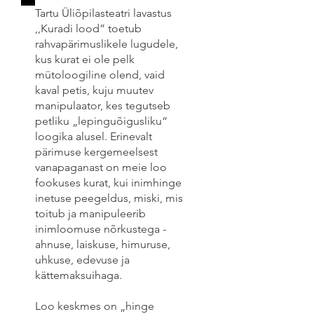
Tartu Üliõpilasteatri lavastus
,,Kuradi lood” toetub
rahvapärimuslikele lugudele,
kus kurat ei ole pelk
mütoloogiline olend, vaid
kaval petis, kuju muutev
manipulaator, kes tegutseb
petliku „lepinguõigusliku“
loogika alusel. Erinevalt
pärimuse kergemeelsest
vanapaganast on meie loo
fookuses kurat, kui inimhinge
inetuse peegeldus, miski, mis
toitub ja manipuleerib
inimloomuse nõrkustega -
ahnuse, laiskuse, himuruse,
uhkuse, edevuse ja
kättemaksuihaga.
Loo keskmes on „hinge