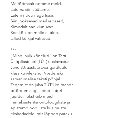
Me rõõmsalt ootame meid.
Laterna siin süütame,
Latern ripub nagu tsaar.
Siin jooksevad meil rebased,
Kimedalt nad kiunuvad.
See kõik on meile ajutine.
Lilled kõikjal vatravad.
***
„Mingi hulk kõnelusi” on Tartu
Üliõpilasteatri (TÜT) uuslavastus
vene 30. aastate avangardluule
klassiku Alekandr Vvedenski
samanimelise teksti põhjal.
Tegemist on juba TÜT’i kolmanda
pöördumisega antud autori
juurde. Tekst viib meid
inimeksistentsi ontoloogiliste ja
epistemoloogiliste küsimuste
eksiradadele, mis lõppeb paraku