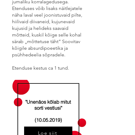
jumaliku korralagedusega.
Etenduses võib lisaks näitlejatele
näha laval veel joonistuvaid pilte,
hiilivaid diivaneid, kujunevaid
kujusid ja helideks saavaid
mõtteid, kuskil kõige selle kohal
särab „mõttetuse täht” Soovitav
kõigile absurdipoeetika ja
psühhedeelia sõpradele.
Etenduse kestus ca 1 tund.
"Unenäos kõlab mitut
sorti vestlusi"
(10.05.2019)
Loe siit