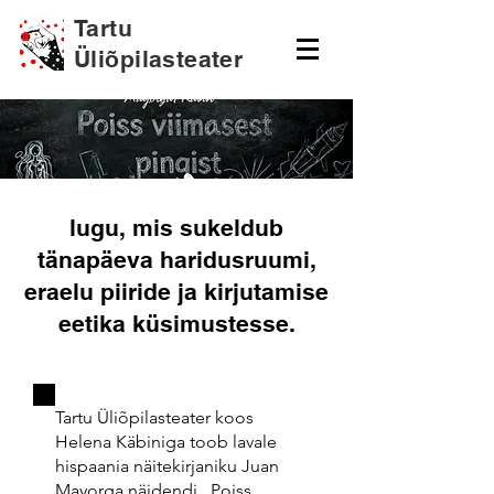
Tartu
Üliõpilasteater
lugu, mis sukeldub
tänapäeva haridusruumi,
eraelu piiride ja kirjutamise
eetika küsimustesse.
Tartu Üliõpilasteater koos
Helena Käbiniga toob lavale
hispaania näitekirjaniku Juan
Mayorga näidendi „Poiss