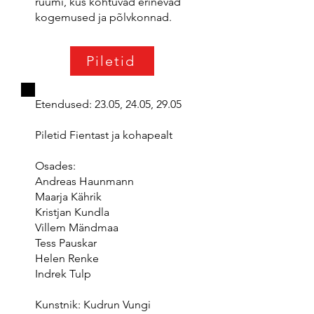
ruumi, kus kohtuvad erinevad
kogemused ja põlvkonnad.
Piletid
Etendused: 23.05, 24.05, 29.05
Piletid Fientast ja kohapealt
Osades:
Andreas Haunmann
Maarja Kährik
Kristjan Kundla
Villem Mändmaa
Tess Pauskar
Helen Renke
Indrek Tulp
Kunstnik: Kudrun Vungi