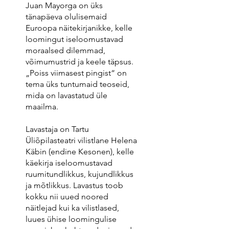
Juan Mayorga on üks
tänapäeva olulisemaid
Euroopa näitekirjanikke, kelle
loomingut iseloomustavad
moraalsed dilemmad,
võimumustrid ja keele täpsus.
„Poiss viimasest pingist“ on
tema üks tuntumaid teoseid,
mida on lavastatud üle
maailma.
Lavastaja on Tartu
Üliõpilasteatri vilistlane Helena
Käbin (endine Kesonen), kelle
käekirja iseloomustavad
ruumitundlikkus, kujundlikkus
ja mõtlikkus. Lavastus toob
kokku nii uued noored
näitlejad kui ka vilistlased,
luues ühise loomingulise