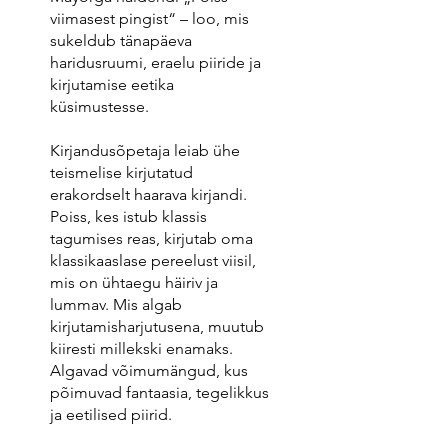
viimasest pingist“ – loo, mis
sukeldub tänapäeva
haridusruumi, eraelu piiride ja
kirjutamise eetika
küsimustesse.
Kirjandusõpetaja leiab ühe
teismelise kirjutatud
erakordselt haarava kirjandi.
Poiss, kes istub klassis
tagumises reas, kirjutab oma
klassikaaslase pereelust viisil,
mis on ühtaegu häiriv ja
lummav. Mis algab
kirjutamisharjutusena, muutub
kiiresti millekski enamaks.
Algavad võimumängud, kus
põimuvad fantaasia, tegelikkus
ja eetilised piirid.