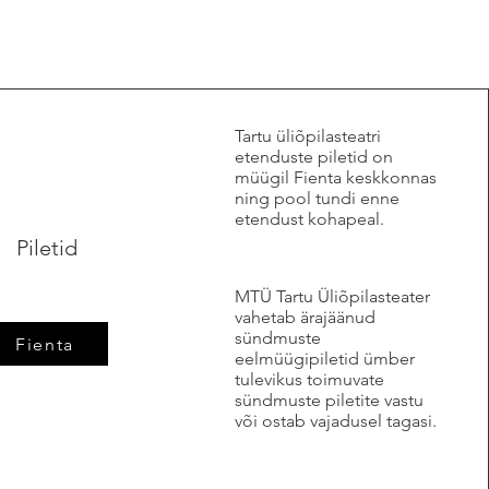
​Tartu üliõpilasteatri
etenduste piletid on
müügil Fienta keskkonnas
ning pool tundi enne
etendust kohapeal.
Piletid
MTÜ Tartu Üliõpilasteater
vahetab ärajäänud
sündmuste
Fienta
eelmüügipiletid ümber
tulevikus toimuvate
sündmuste piletite vastu
või ostab vajadusel tagasi.