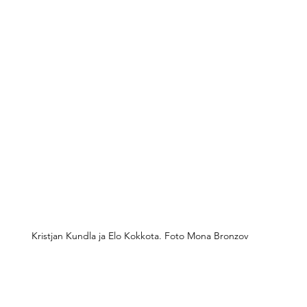
Kristjan Kundla ja Elo Kokkota. Foto Mona Bronzov
ummaline ruum ja nähtamatu jõud, mis paneb proovile ne
ptiis”
 uurib, kuidas inimene reageerib survele, olgu see pol