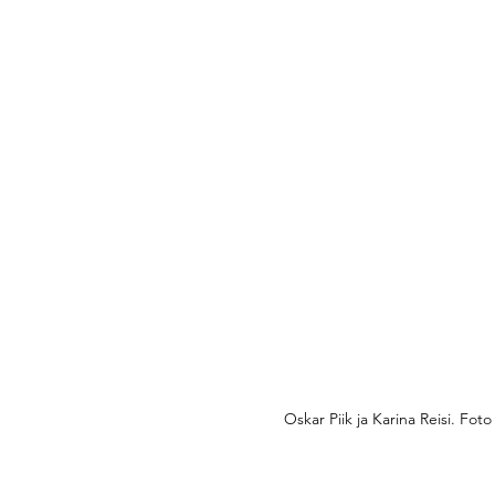
ekvisiitor: 
Merili 
ia Mikša
ikujundaja: 
Jörgen 
Kittus ja Enor 
artu Üliõpilasmajas: 
 31. mail 2025
 saadaval Fientas ja 
esti Kultuurkapital, 
ol ja Tartu 
Oskar Piik ja Karina Reisi. Fo
.com/yli6pilasteater/