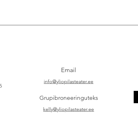
Email
info@yliopilasteater.ee
5
Grupibroneeringuteks
kelly@yliopilasteater.ee