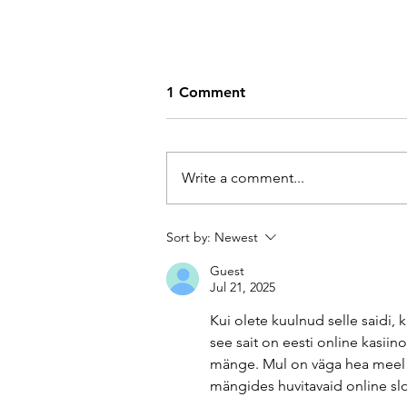
1 Comment
Write a comment...
Tšukovski absurd ja
Sort by:
Newest
kultuuriline diversioon
Guest
jõuavad Tartu Üliõpilasteatri
Jul 21, 2025
lavale
Kui olete kuulnud selle saidi, k
see sait on 
eesti online kasiino
mänge. Mul on väga hea meel sii
mängides huvitavaid online slo