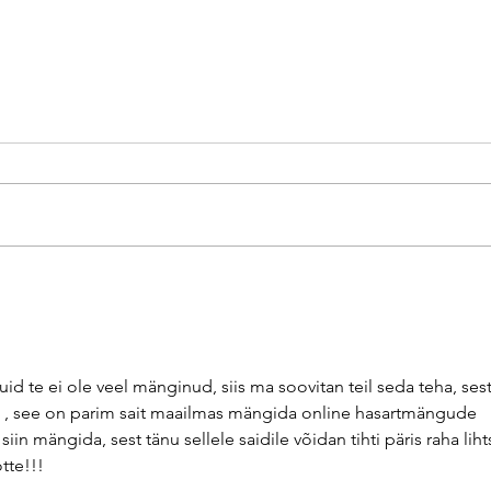
TÜT-i publikulemmik
Alga
etendub viimaseid kordi!
tuld,
uid te ei ole veel mänginud, siis ma soovitan teil seda teha, sest
 , see on parim sait maailmas mängida online hasartmängude 
n mängida, sest tänu sellele saidile võidan tihti päris raha lihts
tte!!!