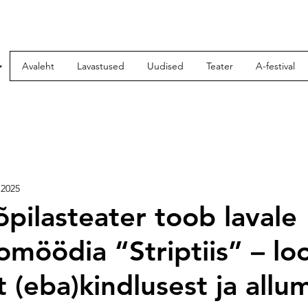
r
Avaleht
Lavastused
Uudised
Teater
A-festival
 2025
õpilasteater toob lavale
omöödia “Striptiis” – lo
t (eba)kindlusest ja allu