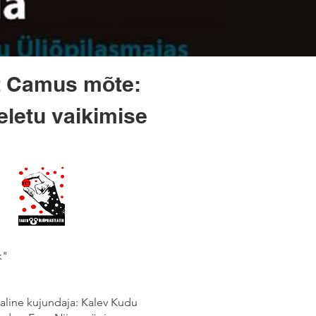
rt Camus mõte:
eletu vaikimise
k"
kaline kujundaja: Kalev Kudu