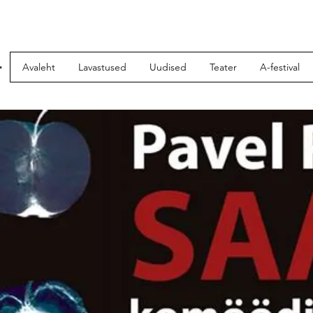
r
Avaleht
Lavastused
Uudised
Teater
A-festival