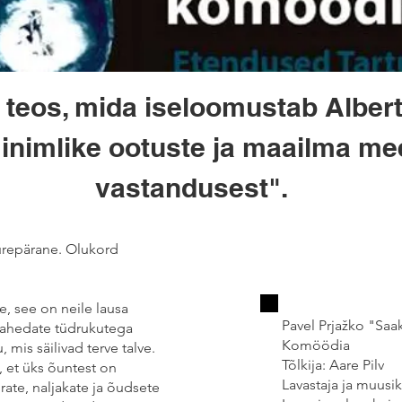
 teos, mida iseloomustab Albe
inimlike ootuste ja maailma me
vastandusest".
uurepärane. Olukord
e, see on neile lausa
Pavel Prjažko "Saa
lahedate tüdrukutega
Komöödia
 mis säilivad terve talve.
Tõlkija: Aare Pilv
, et üks õuntest on
Lavastaja ja muusi
ate, naljakate ja õudsete