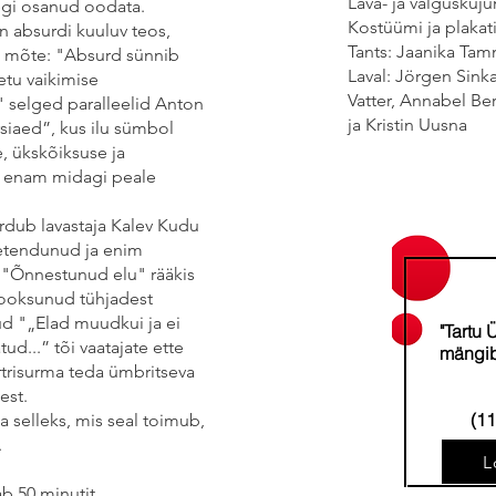
Lava- ja valguskuj
egi osanud oodata.
Kostüümi ja plakat
 absurdi kuuluv teos,
Tants: Jaanika Tam
 mõte: "Absurd sünnib
Laval: Jörgen Sink
etu vaikimise
Vatter, Annabel Be
" selged paralleelid Anton
ja Kristin Uusna
siaed”, kus ilu sümbol
, ükskõiksuse ja
a enam midagi peale
rdub lavastaja Kalev Kudu
ietendunud ja enim
us "Õnnestunud elu" rääkis
ooksunud tühjadest
nud "„Elad muudkui ja ei
"Tartu 
ud...” tõi vaatajate ette
mängib
rtrisurma teda ümbritseva
est.
(11
selleks, mis seal toimub,
.
L
b 50 minutit.