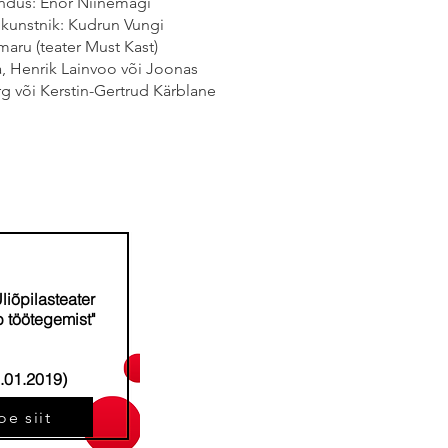
undus: Enor Niinemägi
ikunstnik: Kudrun Vungi
maru (teater Must Kast)
a, Henrik Lainvoo või Joonas
rg või Kerstin-Gertrud Kärblane
Üliõpilasteater
 töötegemist"
.01.2019)
oe siit