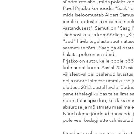
sündmuste ahel, mida poleks ke
Pavel Prjažko komöödia "Saak" on
mida iseloomustab Albert Camus
inimlike ootuste ja maailma meel
vastandusest". Samuti on "Saagil
Tšehhovi kuulsa komöödiaga „Kir
"aed" hävib tegelaste suutmatuse
saamatuse tõttu. Saagiga ei osat
hakata, pole enam ideid.
Prjažko on autor, kelle poole pöö
kolmandat korda. Aastal 2012 es
välisfestivalidel osalenud lavast
nelja noore inimese ummikusse j
eludest. 2013. aastal lavale jõud
pane tähelegi kuidas teise ilma sat
noore tütarlapse loo, kes läks mä
absurdse ja mõistmatu maailma e
Nüüd oleme jõudnud õunaaeda ja 
pole veel kedagi ette valmistatud
Etendus on ühes vaatuses ja kesta