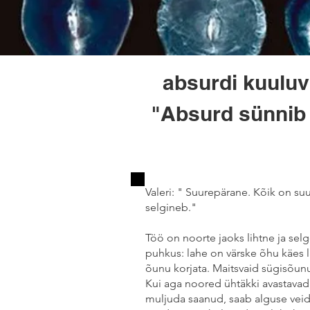
absurdi kuuluv
"Absurd sünnib 
Valeri: " Suurepärane. Kõik on s
selgineb."
Töö on noorte jaoks lihtne ja selg
puhkus: lahe on värske õhu käes 
õunu korjata. Maitsvaid sügisõunu,
Kui aga noored ühtäkki avastavad
muljuda saanud, saab alguse veidr