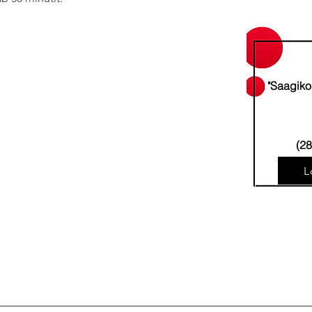
"Saagiko
(28
L