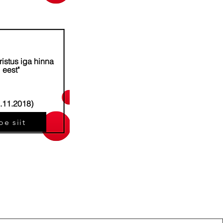
ristus iga hinna
eest"
.11.2018)
oe siit