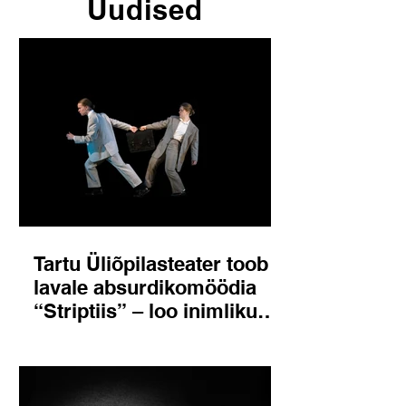
Uudised
Tartu Üliõpilasteater toob
lavale absurdikomöödia
“Striptiis” – loo inimlikust
(eba)kindlusest ja
allumisest