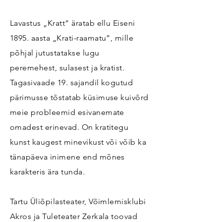
Lavastus „Kratt” äratab ellu Eiseni
1895. aasta „Krati-raamatu”, mille
põhjal jutustatakse lugu
peremehest, sulasest ja kratist.
Tagasivaade 19. sajandil kogutud
pärimusse tõstatab küsimuse kuivõrd
meie probleemid esivanemate
omadest erinevad. On kratitegu
kunst kaugest minevikust või võib ka
tänapäeva inimene end mõnes
karakteris ära tunda.
Tartu Üliõpilasteater, Võimlemisklubi
Akros ja Tuleteater Zerkala toovad