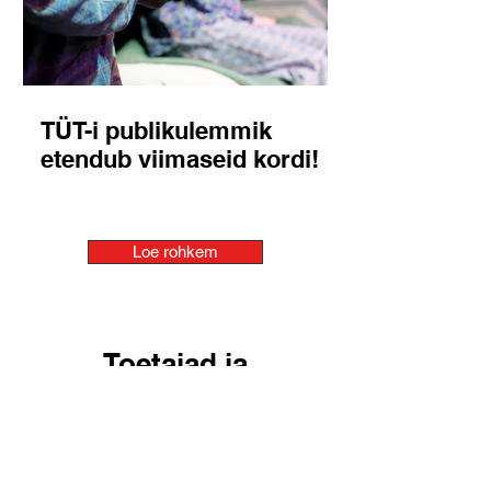
TÜT-i publikulemmik
etendub viimaseid kordi!
Loe rohkem
Toetajad ja
koostööpartnerid