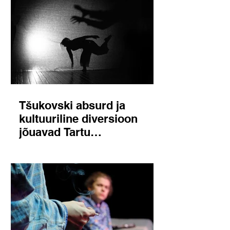
Tšukovski absurd ja
kultuuriline diversioon
jõuavad Tartu
Üliõpilasteatri lavale