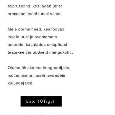
sõpruskond, kes jagab ühist
armastust teatrikunsti vastu!
Meie oleme need, kes toovad
lavale uusi ja avastamata
autoreid, kasutades omapärast
teatrikeelt ja uudseid mängukohti.
Oleme ühiskonna integreerijaks,
mõtlemise ja maailmavaadete
kujundajaks!
Liitu TÜTiga!