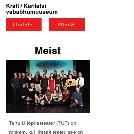
Kratt / Karilatsi
vabaõhumuuseum
Lisainfo
Piletid
Meist
Tartu Üliõpilasteater (TÜT) on
rohkem, kui lihtsalt teater, see on