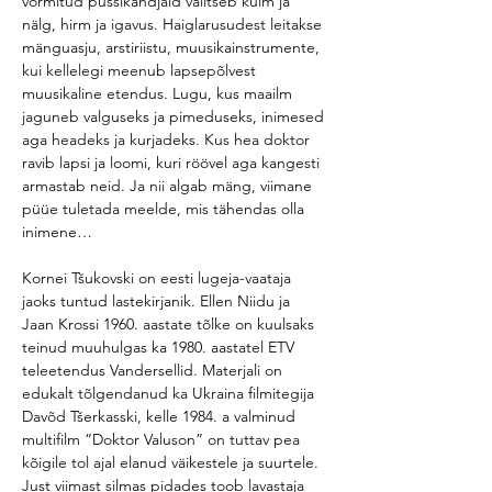
vormitud püssikandjaid valitseb külm ja 
nälg, hirm ja igavus. Haiglarusudest leitakse 
mänguasju, arstiriistu, muusikainstrumente, 
kui kellelegi meenub lapsepõlvest 
muusikaline etendus. Lugu, kus maailm 
jaguneb valguseks ja pimeduseks, inimesed 
aga headeks ja kurjadeks. Kus hea doktor 
ravib lapsi ja loomi, kuri röövel aga kangesti 
armastab neid. Ja nii algab mäng, viimane 
püüe tuletada meelde, mis tähendas olla 
inimene…
Kornei Tšukovski on eesti lugeja-vaataja 
jaoks tuntud lastekirjanik. Ellen Niidu ja 
Jaan Krossi 1960. aastate tõlke on kuulsaks 
teinud muuhulgas ka 1980. aastatel ETV 
teleetendus Vandersellid. Materjali on 
edukalt tõlgendanud ka Ukraina filmitegija 
Davõd Tšerkasski, kelle 1984. a valminud 
multifilm “Doktor Valuson” on tuttav pea 
kõigile tol ajal elanud väikestele ja suurtele. 
Just viimast silmas pidades toob lavastaja 