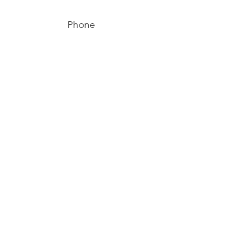
Phone
+372 53038295
Email
info@yliopilasteater.ee
Group booking
kelly@yliopilasteater.ee
Tickets