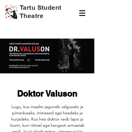
Tartu Student
Theatre
Doktor Valuson
Lugu, kus maailm jaguneb valguseks ja
pimeduseks, inimesed aga headeks ja
kurjadeks. Kus hea doktor ravib lapsi ja
loomi, kuri röövel aga kangesti armastab
neid. Ja nii algab mäng, viimane püüe