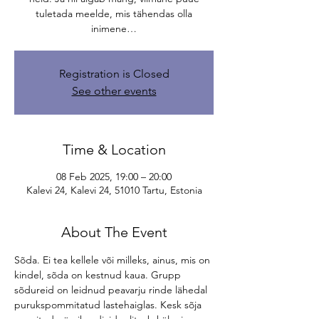
tuletada meelde, mis tähendas olla
inimene…
Registration is Closed
See other events
Time & Location
08 Feb 2025, 19:00 – 20:00
Kalevi 24, Kalevi 24, 51010 Tartu, Estonia
About The Event
Sõda. Ei tea kellele või milleks, ainus, mis on 
kindel, sõda on kestnud kaua. Grupp 
sõdureid on leidnud peavarju rinde lähedal 
purukspommitatud lastehaiglas. Kesk sõja 