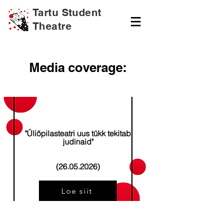
Tartu Student
Theatre
Media coverage:
"Üliõpilasteatri uus tükk tekitab
judinaid"
(26.05.2026)
Loe siit