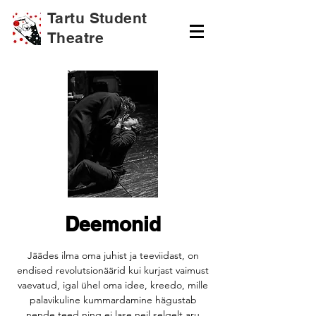
Tartu Student
Theatre
Deemonid
Jäädes ilma oma juhist ja teeviidast, on
endised revolutsionäärid kui kurjast vaimust
vaevatud, igal ühel oma idee, kreedo, mille
palavikuline kummardamine hägustab
nende teed ning ei lase neil selgelt aru