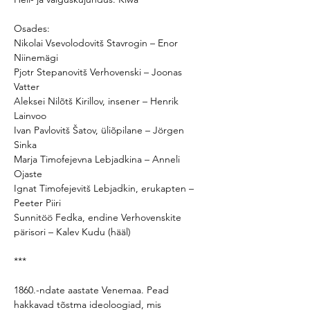
Osades:

Nikolai Vsevolodovitš Stavrogin – Enor 
Niinemägi

Pjotr Stepanovitš Verhovenski – Joonas 
Vatter

Aleksei Nilõtš Kirillov, insener – Henrik 
Lainvoo

Ivan Pavlovitš Šatov, üliõpilane – Jörgen 
Sinka

Marja Timofejevna Lebjadkina – Anneli 
Ojaste

Ignat Timofejevitš Lebjadkin, erukapten – 
Peeter Piiri

Sunnitöö Fedka, endine Verhovenskite 
1860.-ndate aastate Venemaa. Pead 
hakkavad tõstma ideoloogiad, mis 