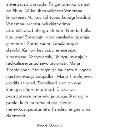
ähvardavad põrkuda. Pinge tuleviku pärast 
on õhus. Nii ka ühes väikeses Venemaa 
linnakeses N., kus kohtuvad kunagi loodud, 
Venemaa uuestisündi dikteerima 
ettemääratud ühingu liikmed. Nende hulka 
kuuluvad Stavrogin, oma kaaslaste õpetaja 
ja mentor, Šatov, vaene jumalaotsijast 
slavofiil, Kirillov, kes usub enesetapu 
lunastusse, Verhovenski, ühingu asutaja ja 
radikaliseerunud revolutsionäär, Marja 
Timofejevna, Stavroginiga laulatatud vigane 
naisterahvas ja Lebjadkin, Marja Timofejevna 
joodikust vend. Tormilised ajad on aga 
kunagisi sõpru muutnud. Ükshaaval 
pöördutakse oma valu ja usuga Stavrogini 
poole, kuid ka tema ei ole jäänud 
minevikust puutumata, kandes hinges oma 
deemonit.…
Read More >