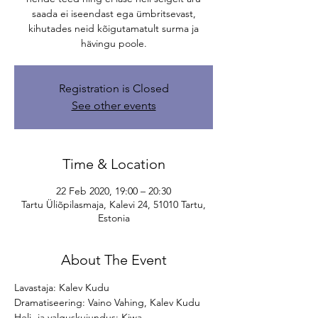
saada ei iseendast ega ümbritsevast,
kihutades neid kõigutamatult surma ja
hävingu poole.
Registration is Closed
See other events
Time & Location
22 Feb 2020, 19:00 – 20:30
Tartu Üliõpilasmaja, Kalevi 24, 51010 Tartu,
Estonia
About The Event
Lavastaja: Kalev Kudu
Dramatiseering: Vaino Vahing, Kalev Kudu