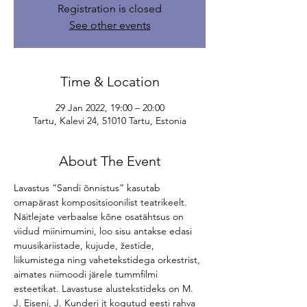
Registration is closed
See other events
Time & Location
29 Jan 2022, 19:00 – 20:00
Tartu, Kalevi 24, 51010 Tartu, Estonia
About The Event
Lavastus “Sandi õnnistus” kasutab 
omapärast kompositsioonilist teatrikeelt. 
Näitlejate verbaalse kõne osatähtsus on 
viidud miinimumini, loo sisu antakse edasi 
muusikariistade, kujude, žestide, 
liikumistega ning vahetekstidega orkestrist, 
aimates niimoodi järele tummfilmi 
esteetikat. Lavastuse alustekstideks on M. 
J. Eiseni, J. Kunderi jt kogutud eesti rahva 