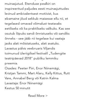
muinasjutud. Etenduse pealkiri on 
inspireeritud paljudes eesti muinasjuttudes 
levinud ambivalentsest motiivist, kus 
ebamaine jõud sekkub maisesse ellu nii, et 
tegelased omavad võimalust teatavaks 
eetiliseks või ka praktiliseks valikuks. Kas see 
osutub lõpuks sandi õnnistuseks või sandiks 
õnneks - see jääb nii tegelase kui vaataja 
jaoks alati mõistatuseks, alati avatuks. 
Lavastus pälvis veebruaris Viljandis 
toimunud üleriigilisel festivalil „Tudengite
teatripäevad 2018” publiku lemmiku 
preemia. 
Osades: Peeter Piiri, Enor Niinemägi, 
Kristjan Tammi, Mart Alaru, Kelly Kittus, Rutt 
Vare, Annabel Berg või Katrin Kalma
Lavastaja: Enor Niinemägi
Kestus 50 minutit
Read More >