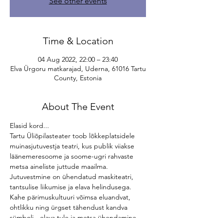
See other events
Time & Location
04 Aug 2022, 22:00 – 23:40
Elva Ürgoru matkarajad, Uderna, 61016 Tartu
County, Estonia
About The Event
Elasid kord...
Tartu Üliõpilasteater toob lõkkeplatsidele 
muinasjutuvestja teatri, kus publik viiakse 
läänemeresoome ja soome-ugri rahvaste 
metsa aineliste juttude maailma. 
Jutuvestmine on ühendatud maskiteatri, 
tantsulise liikumise ja elava helindusega. 
Kahe pärimuskultuuri võimsa eluandvat, 
ohtlikku ning ürgset tähendust kandva 
sümboli - elava tule ja metsa ühendamine 