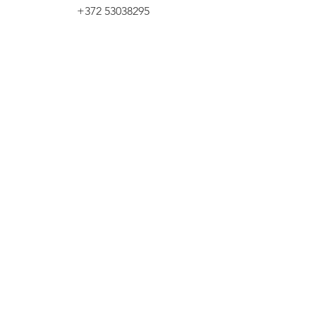
+372 53038295
Email
info@yliopilasteater.ee
Group booking
kelly@yliopilasteater.ee
Tickets
Fienta