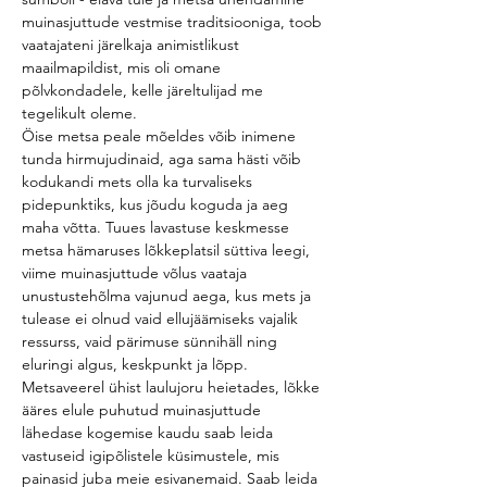
muinasjuttude vestmise traditsiooniga, toob 
vaatajateni järelkaja animistlikust 
maailmapildist, mis oli omane 
põlvkondadele, kelle järeltulijad me 
tegelikult oleme.
Öise metsa peale mõeldes võib inimene 
tunda hirmujudinaid, aga sama hästi võib 
kodukandi mets olla ka turvaliseks 
pidepunktiks, kus jõudu koguda ja aeg 
maha võtta. Tuues lavastuse keskmesse 
metsa hämaruses lõkkeplatsil süttiva leegi, 
viime muinasjuttude võlus vaataja 
unustustehõlma vajunud aega, kus mets ja 
tulease ei olnud vaid ellujäämiseks vajalik 
ressurss, vaid pärimuse sünnihäll ning 
eluringi algus, keskpunkt ja lõpp. 
Metsaveerel ühist laulujoru heietades, lõkke 
ääres elule puhutud muinasjuttude 
lähedase kogemise kaudu saab leida 
vastuseid igipõlistele küsimustele, mis 
painasid juba meie esivanemaid. Saab leida 