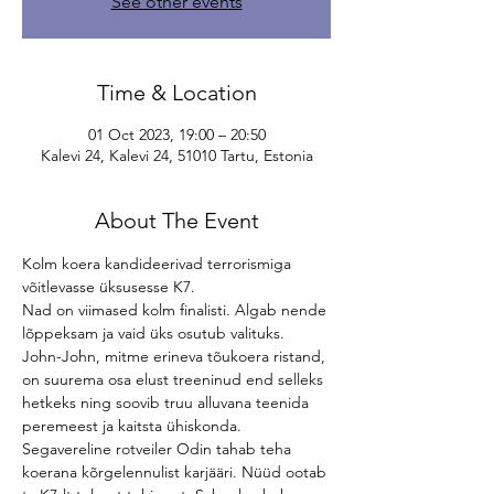
See other events
Time & Location
01 Oct 2023, 19:00 – 20:50
Kalevi 24, Kalevi 24, 51010 Tartu, Estonia
About The Event
Kolm koera kandideerivad terrorismiga 
võitlevasse üksusesse K7.
Nad on viimased kolm finalisti. Algab nende 
lõppeksam ja vaid üks osutub valituks.
John-John, mitme erineva tõukoera ristand, 
on suurema osa elust treeninud end selleks 
hetkeks ning soovib truu alluvana teenida 
peremeest ja kaitsta ühiskonda. 
Segavereline rotveiler Odin tahab teha 
koerana kõrgelennulist karjääri. Nüüd ootab 