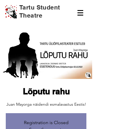
Tartu Student
Theatre
Lõputu rahu
Juan Mayorga näidendi esmalavastus Eestis!
Registration is Closed