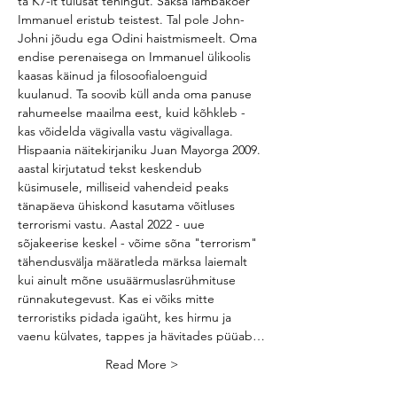
ta K7-lt tulusat tehingut. Saksa lambakoer 
Immanuel eristub teistest. Tal pole John-
Johni jõudu ega Odini haistmismeelt. Oma 
endise perenaisega on Immanuel ülikoolis 
kaasas käinud ja filosoofialoenguid 
kuulanud. Ta soovib küll anda oma panuse 
rahumeelse maailma eest, kuid kõhkleb - 
kas võidelda vägivalla vastu vägivallaga.
Hispaania näitekirjaniku Juan Mayorga 2009. 
aastal kirjutatud tekst keskendub 
küsimusele, milliseid vahendeid peaks 
tänapäeva ühiskond kasutama võitluses 
terrorismi vastu. Aastal 2022 - uue 
sõjakeerise keskel - võime sõna "terrorism" 
tähendusvälja määratleda märksa laiemalt 
kui ainult mõne usuäärmuslasrühmituse 
rünnakutegevust. Kas ei võiks mitte 
terroristiks pidada igaüht, kes hirmu ja 
vaenu külvates, tappes ja hävitades püüab…
Read More >