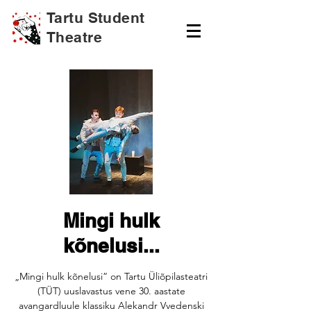
Tartu Student
Theatre
Mingi hulk
kõnelusi...
„Mingi hulk kõnelusi” on Tartu Üliõpilasteatri
(TÜT) uuslavastus vene 30. aastate
avangardluule klassiku Alekandr Vvedenski