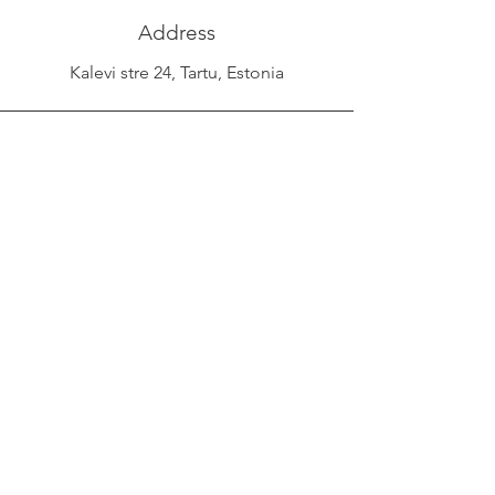
Address
Kalevi stre 24, Tartu, Estonia
Phone
+372 53038295
Email
info@yliopilasteater.ee
Group booking
kelly@yliopilasteater.ee