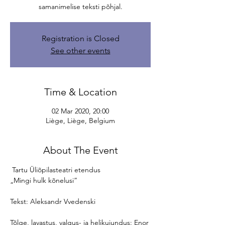
samanimelise teksti põhjal.
Registration is Closed
See other events
Time & Location
02 Mar 2020, 20:00
Liège, Liège, Belgium
About The Event
 Tartu Üliõpilasteatri etendus 

Tõlge, lavastus, valgus- ja helikujundus: Enor 