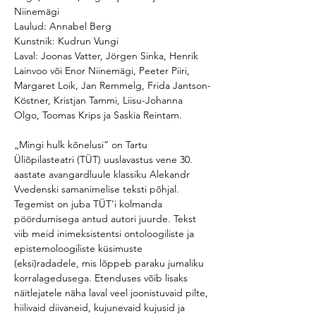
Niinemägi

Laulud: Annabel Berg

Kunstnik: Kudrun Vungi

Laval: Joonas Vatter, Jörgen Sinka, Henrik 
Lainvoo või Enor Niinemägi, Peeter Piiri, 
Margaret Loik, Jan Remmelg, Frida Jantson-
Köstner, Kristjan Tammi, Liisu-Johanna 
„Mingi hulk kõnelusi” on Tartu 
Üliõpilasteatri (TÜT) uuslavastus vene 30. 
aastate avangardluule klassiku Alekandr 
Vvedenski samanimelise teksti põhjal. 
Tegemist on juba TÜT’i kolmanda 
pöördumisega antud autori juurde. Tekst 
viib meid inimeksistentsi ontoloogiliste ja 
epistemoloogiliste küsimuste 
(eksi)radadele, mis lõppeb paraku jumaliku 
korralagedusega. Etenduses võib lisaks 
näitlejatele näha laval veel joonistuvaid pilte, 
hiilivaid diivaneid, kujunevaid kujusid ja 