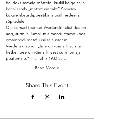
helideks saavaid mõtteid, kuskil kõige selle 
kohal särab „mõttetuse täht” Soovitav 
kõigile absurdipoeetika ja psühhedeelia 
sõpradele.

Olulisemad teemad Vvedenski tekstides on 
aeg, surm ja Jumal, mis moodustavad koos 
omamoodi metafüüsilise süsteemi. 
Vvedenski sõnul: „Ime on võimalik surma 
hetkel. See on võimalik, sest surm on aja 
peatumine.” (Hall vihik 1932-33)…
Read More >
Share This Event