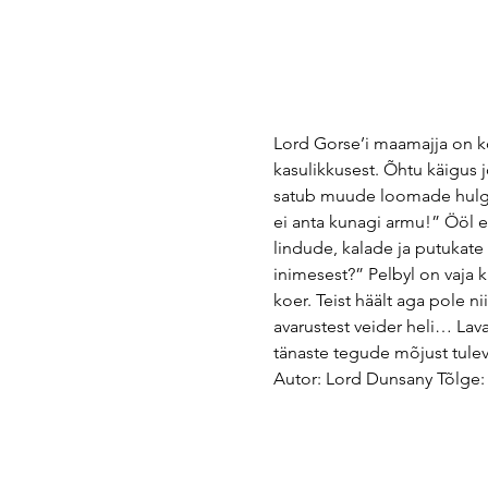
Lord Gorse’i maamajja on k
kasulikkusest. Õhtu käigus jõ
satub muude loomade hulgas
ei anta kunagi armu!” Ööl e
lindude, kalade ja putukate
inimesest?” Pelbyl on vaja 
koer. Teist häält aga pole 
avarustest veider heli… Lava
tänaste tegude mõjust tulev
Autor: Lord Dunsany Tõlge: