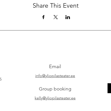
Share This Event
Email
info@yliopilasteater.ee
5
Group booking
kelly@yliopilasteater.ee