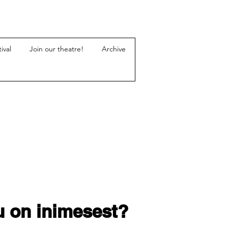
ival
Join our theatre!
Archive
u on inimesest?