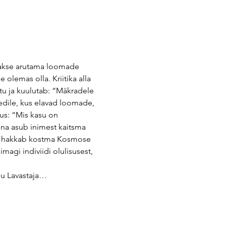
takse arutama loomade 
 olemas olla. Kriitika alla 
u ja kuulutab: “Mäkradele 
edile, kus elavad loomade, 
us: “Mis kasu on 
ena asub inimest kaitsma 
ult hakkab kostma Kosmose 
magi indiviidi olulisusest, 
du Lavastaja…