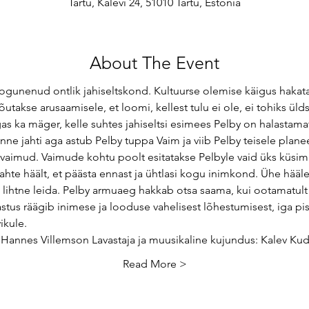
Tartu, Kalevi 24, 51010 Tartu, Estonia
About The Event
ogunenud ontlik jahiseltskond. Kultuurse olemise käigus haka
utakse arusaamisele, et loomi, kellest tulu ei ole, ei tohiks üldse
 ka mäger, kelle suhtes jahiseltsi esimees Pelby on halastamat
nne jahti aga astub Pelby tuppa Vaim ja viib Pelby teisele plane
 vaimud. Vaimude kohtu poolt esitatakse Pelbyle vaid üks küsim
kahte häält, et päästa ennast ja ühtlasi kogu inimkond. Ühe hääl
nii lihtne leida. Pelby armuaeg hakkab otsa saama, kui ootamat
stus räägib inimese ja looduse vahelisest lõhestumisest, iga pisi
ikule.
 Hannes Villemson Lavastaja ja muusikaline kujundus: Kalev Ku
Read More >