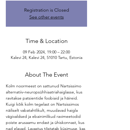
Registration is Closed
See other events
Time & Location
09 Feb 2024, 19:00 – 22:00
Kalevi 24, Kalevi 24, 51010 Tartu, Estonia
About The Event
Kolm noormeest on sattunud Nartsissimo 
alternatiiv-neuropsühhiaatriahaiglasse, kus 
ravitakse patsientide foobiaid ja häireid. 
Kuigi kõik kolm tegelast on Nartsissimos 
näiliselt vabatahtlikult, muudavad haigla 
vägivaldsed ja ebainimlikud ravimeetodid 
poiste arusaamu endast ja ühiskonnast, kus 
nad elavad. Lavastus tõstatab küsimuse, kas 