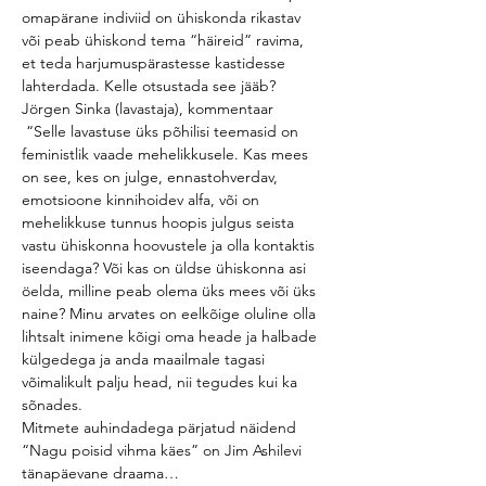
omapärane indiviid on ühiskonda rikastav 
või peab ühiskond tema “häireid” ravima, 
et teda harjumuspärastesse kastidesse 
lahterdada. Kelle otsustada see jääb?
Jörgen Sinka (lavastaja), kommentaar
 “Selle lavastuse üks põhilisi teemasid on 
feministlik vaade mehelikkusele. Kas mees 
on see, kes on julge, ennastohverdav, 
emotsioone kinnihoidev alfa, või on 
mehelikkuse tunnus hoopis julgus seista 
vastu ühiskonna hoovustele ja olla kontaktis 
iseendaga? Või kas on üldse ühiskonna asi 
öelda, milline peab olema üks mees või üks 
naine? Minu arvates on eelkõige oluline olla 
lihtsalt inimene kõigi oma heade ja halbade 
külgedega ja anda maailmale tagasi 
võimalikult palju head, nii tegudes kui ka 
sõnades. 
Mitmete auhindadega pärjatud näidend 
“Nagu poisid vihma käes” on Jim Ashilevi 
tänapäevane draama…