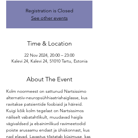
Registration is Closed
See other events
Time & Location
22 Nov 2024, 20:00 – 23:00
Kalevi 24, Kalevi 24, 51010 Tartu, Estonia
About The Event
Kolm noormeest on sattunud Nartsissimo 
alternatiiv-neuropsühhiaatriahaiglasse, kus 
ravitakse patsientide foobiaid ja häireid. 
Kuigi kõik kolm tegelast on Nartsissimos 
näiliselt vabatahtlikult, muudavad haigla 
vägivaldsed ja ebainimlikud ravimeetodid 
poiste arusaamu endast ja ühiskonnast, kus 
nad elavad. Lavastus tõstatab küsimuse, kas 