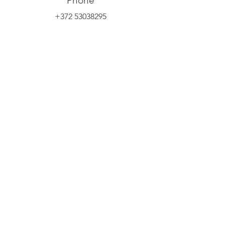
Phone
+372 53038295
Email
info@yliopilasteater.ee
Group booking
kelly@yliopilasteater.ee
Tickets