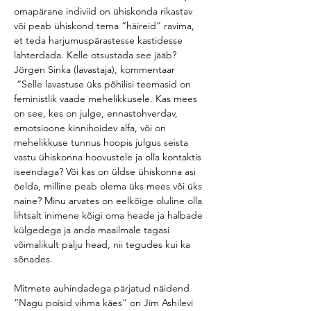
omapärane indiviid on ühiskonda rikastav 
või peab ühiskond tema “häireid” ravima, 
et teda harjumuspärastesse kastidesse 
lahterdada. Kelle otsustada see jääb?
Jörgen Sinka (lavastaja), kommentaar
 “Selle lavastuse üks põhilisi teemasid on 
feministlik vaade mehelikkusele. Kas mees 
on see, kes on julge, ennastohverdav, 
emotsioone kinnihoidev alfa, või on 
mehelikkuse tunnus hoopis julgus seista 
vastu ühiskonna hoovustele ja olla kontaktis 
iseendaga? Või kas on üldse ühiskonna asi 
öelda, milline peab olema üks mees või üks 
naine? Minu arvates on eelkõige oluline olla 
lihtsalt inimene kõigi oma heade ja halbade 
külgedega ja anda maailmale tagasi 
võimalikult palju head, nii tegudes kui ka 
sõnades. 
Mitmete auhindadega pärjatud näidend 
“Nagu poisid vihma käes” on Jim Ashilevi 