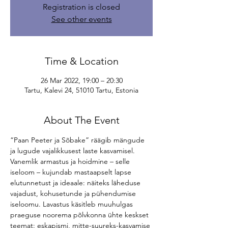
Registration is closed
See other events
Time & Location
26 Mar 2022, 19:00 – 20:30
Tartu, Kalevi 24, 51010 Tartu, Estonia
About The Event
“Paan Peeter ja Sõbake” räägib mängude 
ja lugude vajalikkusest laste kasvamisel. 
Vanemlik armastus ja hoidmine – selle 
iseloom – kujundab mastaapselt lapse 
elutunnetust ja ideaale: näiteks läheduse 
vajadust, kohusetunde ja pühendumise 
iseloomu. Lavastus käsitleb muuhulgas 
praeguse noorema põlvkonna ühte keskset 
teemat: eskapismi, mitte-suureks-kasvamise 