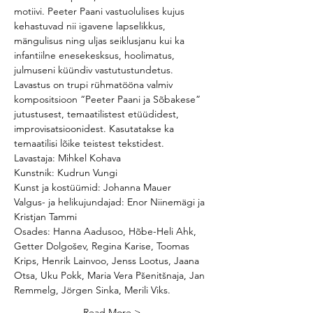
motiivi. Peeter Paani vastuolulises kujus 
kehastuvad nii igavene lapselikkus, 
mängulisus ning uljas seiklusjanu kui ka 
infantiilne enesekesksus, hoolimatus, 
julmuseni küündiv vastutustundetus. 
Lavastus on trupi rühmatööna valmiv 
kompositsioon “Peeter Paani ja Sõbakese” 
jutustusest, temaatilistest etüüdidest, 
improvisatsioonidest. Kasutatakse ka 
temaatilisi lõike teistest tekstidest. 
Lavastaja: Mihkel Kohava
Kunstnik: Kudrun Vungi
Kunst ja kostüümid: Johanna Mauer 
Valgus- ja helikujundajad: Enor Niinemägi ja 
Kristjan Tammi
Osades: Hanna Aadusoo, Hõbe-Heli Ahk, 
Getter Dolgošev, Regina Karise, Toomas 
Krips, Henrik Lainvoo, Jenss Lootus, Jaana 
Otsa, Uku Pokk, Maria Vera Pšenitšnaja, Jan 
Remmelg, Jörgen Sinka, Merili Viks.
Read More >