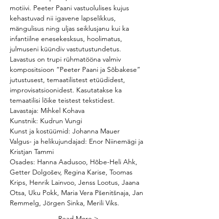
motiivi. Peeter Paani vastuolulises kujus 
kehastuvad nii igavene lapselikkus, 
mängulisus ning uljas seiklusjanu kui ka 
infantiilne enesekesksus, hoolimatus, 
julmuseni küündiv vastutustundetus. 
Lavastus on trupi rühmatööna valmiv 
kompositsioon “Peeter Paani ja Sõbakese” 
jutustusest, temaatilistest etüüdidest, 
improvisatsioonidest. Kasutatakse ka 
temaatilisi lõike teistest tekstidest. 
Lavastaja: Mihkel Kohava
Kunstnik: Kudrun Vungi
Kunst ja kostüümid: Johanna Mauer 
Valgus- ja helikujundajad: Enor Niinemägi ja 
Kristjan Tammi
Osades: Hanna Aadusoo, Hõbe-Heli Ahk, 
Getter Dolgošev, Regina Karise, Toomas 
Krips, Henrik Lainvoo, Jenss Lootus, Jaana 
Otsa, Uku Pokk, Maria Vera Pšenitšnaja, Jan 
Remmelg, Jörgen Sinka, Merili Viks.
Read More >