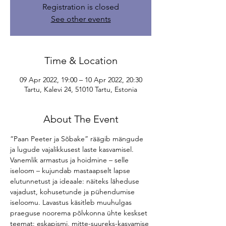
Registration is closed
See other events
Time & Location
09 Apr 2022, 19:00 – 10 Apr 2022, 20:30
Tartu, Kalevi 24, 51010 Tartu, Estonia
About The Event
“Paan Peeter ja Sõbake” räägib mängude 
ja lugude vajalikkusest laste kasvamisel. 
Vanemlik armastus ja hoidmine – selle 
iseloom – kujundab mastaapselt lapse 
elutunnetust ja ideaale: näiteks läheduse 
vajadust, kohusetunde ja pühendumise 
iseloomu. Lavastus käsitleb muuhulgas 
praeguse noorema põlvkonna ühte keskset 
teemat: eskapismi, mitte-suureks-kasvamise 