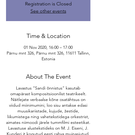
Registration is Closed
See other events
Time & Location
01 Nov 2020, 16:00 – 17:00
Pärnu mnt 326, Pärnu mnt 326, 11611 Tallinn,
Estonia
About The Event
Lavastus “Sandi õnnistus” kasutab
omapärast kompositsioonilist teatrikeelt.
Näitlejate verbaalse kõne osatähtsus on
viidud miinimumini, loo sisu antakse edasi
muusikariistade, kujude, žestide,
liikumistega ning vahetekstidega orkestrist,
aimates niimoodi järele tummfilmi esteetikat.
Lavastuse alustekstideks on M. J. Eiseni, J.
Kunderi jt kogutud eesti rahva muinasjutud.