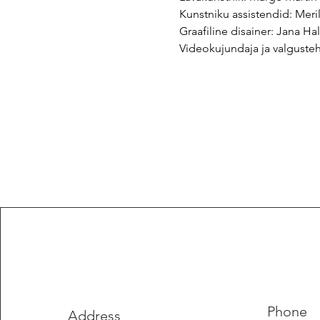
Kunstniku assistendid: Meri
Graafiline disainer: Jana Hal

Videokujundaja ja valguste
Phone
Address