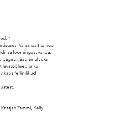
äed. “
urdsuses. Välismaalt tulnud 
rdi isa loomingust valida. 
 pageb, jääb ainult üks 
lavatöölised ja kui 
 kaos fellinilikud 
ustest.
 Kristjan Tammi, Kelly 