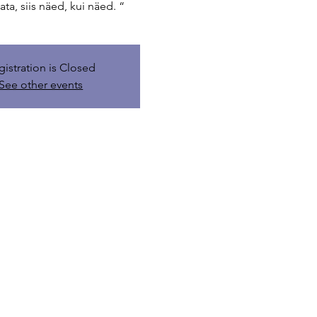
ata, siis näed, kui näed. “
gistration is Closed
See other events