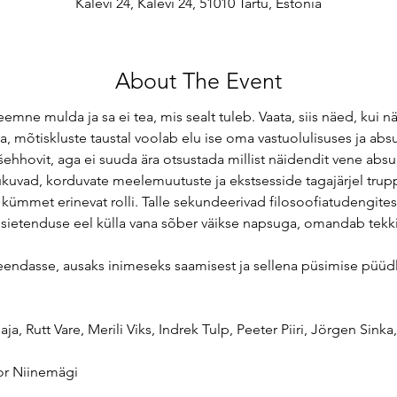
Kalevi 24, Kalevi 24, 51010 Tartu, Estonia
About The Event
mne mulda ja sa ei tea, mis sealt tuleb. Vaata, siis näed, kui n
ja, mõtiskluste taustal voolab elu ise oma vastuolulisuses ja abs
 Tšehhovit, aga ei suuda ära otsustada millist näidendit vene absu
ukuvad, korduvate meelemuutuste ja ekstsesside tagajärjel trupp
ümmet erinevat rolli. Talle sekundeerivad filosoofiatudengitest 
esietenduse eel külla vana sõber väikse napsuga, omandab tekkiv
seendasse, ausaks inimeseks saamisest ja sellena püsimise püüdl
a, Rutt Vare, Merili Viks, Indrek Tulp, Peeter Piiri, Jörgen Sinka,
or Niinemägi
