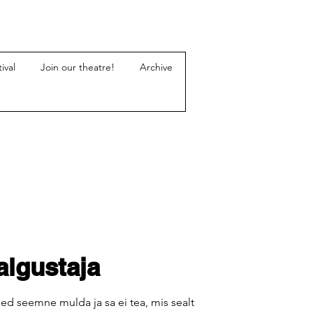
ival
Join our theatre!
Archive
algustaja
ed seemne mulda ja sa ei tea, mis sealt