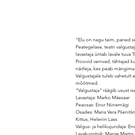
“Elu on nagu taim, paned see
Peategelase, teatri valgusta
lavastaja üritab lavale tuua
Proovid venivad, tähtajad k
näitleja, kes peab mängima k
Valgustajale tuleb vahetult 
mõõtmed.

“Valgustaja” räägib usust i
Lavastaja: Marko Mäesaar

Peaosas: Enor Niinemägi

Osades: Maria Vera Pšenitšnaj
Kittus, Heleriin Lass
Valgus- ja helikujundaja: En
Lavakunstnik: Marge Martin
