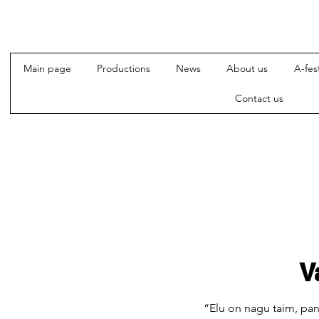
Main page
Productions
News
About us
A-fest
Contact us
V
“Elu on nagu taim, pan